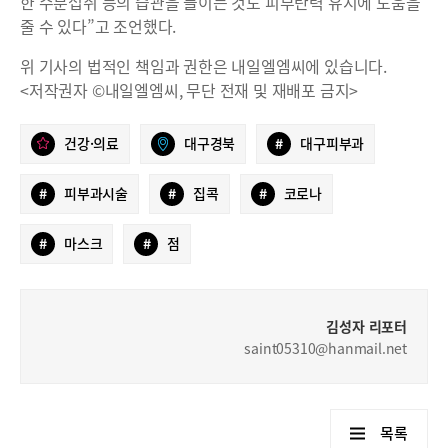
한 수분섭취 등의 습관을 들이는 것도 피부탄력 유지에 도움을
줄 수 있다”고 조언했다.
위 기사의 법적인 책임과 권한은 내일엘엠씨에 있습니다.
<저작권자 ©내일엘엠씨, 무단 전재 및 재배포 금지>
건강·의료
대구경북
#
대구피부과
#
피부과시술
#
집콕
#
코로나
#
마스크
#
점
김성자 리포터
saint05310@hanmail.net
목록