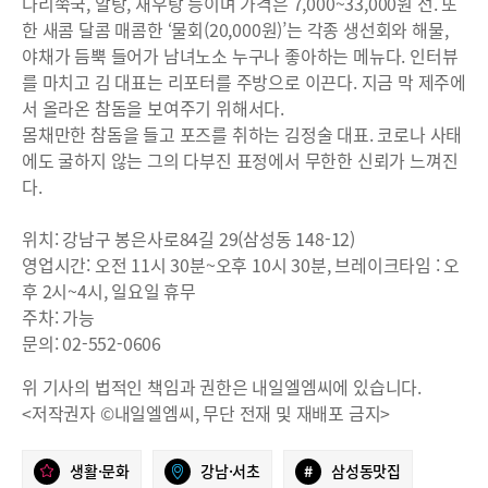
다리쑥국, 알탕, 새우탕 등이며 가격은 7,000~33,000원 선. 또
한 새콤 달콤 매콤한 ‘물회(20,000원)’는 각종 생선회와 해물,
야채가 듬뿍 들어가 남녀노소 누구나 좋아하는 메뉴다. 인터뷰
를 마치고 김 대표는 리포터를 주방으로 이끈다. 지금 막 제주에
서 올라온 참돔을 보여주기 위해서다.
몸채만한 참돔을 들고 포즈를 취하는 김정술 대표. 코로나 사태
에도 굴하지 않는 그의 다부진 표정에서 무한한 신뢰가 느껴진
다.
위치: 강남구 봉은사로84길 29(삼성동 148-12)
영업시간: 오전 11시 30분~오후 10시 30분, 브레이크타임 : 오
후 2시~4시, 일요일 휴무
주차: 가능
문의: 02-552-0606
위 기사의 법적인 책임과 권한은 내일엘엠씨에 있습니다.
<저작권자 ©내일엘엠씨, 무단 전재 및 재배포 금지>
생활·문화
강남·서초
#
삼성동맛집