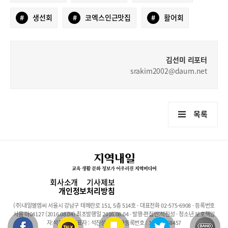
#
생선회
#
코엑스인근맛집
#
활어회
김선미 리포터
srakim2002@daum.net
목록
회사소개
기사제보
개인정보처리방침
(주)내일엘엠씨 서울시 강남구 테헤란로 151, 5층 514호 · 대표전화 02-575-6908 · 등록번호
서울 아04127 (2016.08.04) 최초발행일 2016.08.04 · 발행·편집인:석진성 · 청소년 보호책임
자:석진성 · 대표자 : 석진성 · 사업자등록번호 : 101-86-68457