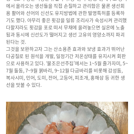
에서 올라오는 생선들을 직접 손질하고 관리함은 물론 생선회
용 활어와 선어의 신선도 유지방법에 관한 발명특허를 등록하
기도 했다. 아무리 좋은 횟감을 일류 조리사가 숙성시켜 관리했
다할지라도 횟감을 포로 떠서 무채에 올려놓으면 실온에 노출
됨과 동시에 신선도가 떨어지고 생선 고유의 영양소까지 파괴
된다는 것.
그것을 보완하고자 그는 산소용존 효과와 보냉 효과가 뛰어난
다공질로 된 원석을 개발, 일정기간 저온상태를 유지시켜 회판
으로 사용하고 있다. ‘물조은선주집’에서는 1~5월 줄가자미, 5~
7월 돌돔, 7~9월 붉바리, 9~12월 다금바리를 비롯해 감성돔,
복사시미, 민어, 도미, 전어, 고등어, 피조개, 홍해삼 등 귀한 생
선을 맛볼 수 있다.