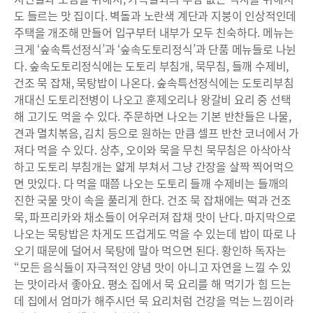
도 들르는 맛 집이다. 벽돌과 노란색 계단과 지붕이 인상적인데
주택을 개조해 만들어 입구부터 내부가 모두 친숙하다. 메뉴는
크게 ‘숲속특선정식’과 ‘숲속도토리정식’과 단품 메뉴들로 나뉜
다. 숲속도토리정식에는 도토리 부침개, 묵무침, 들깨 수제비,
건조 묵 잡채, 묵탕밥이 나온다. 숲속특선정식에는 도토리부침
개대신 도토리전병이 나오고 훈제오리나 왕갈비 요리 중 선택
해 고기도 먹을 수 있다. 주문하면 나오는 기본 반찬들은 나물,
견과 멸치볶음, 김치 등으로 원하는 만큼 셀프 반찬 코너에서 가
져다 먹을 수 있다. 상추, 오이와 묵을 무친 묵무침은 아삭아삭
하고 도토리 부침개는 얇게 부쳐서 그냥 간장을 살짝 찍어먹으
면 맛있다. 다 먹을 때쯤 나오는 도토리 들깨 수제비는 들깨의
진한 국물 맛이 속을 풀리게 한다. 건조 묵 잡채에는 떡과 건조
묵, 파프리카와 채소들이 어우러져 잡채 맛이 난다. 마지막으로
나오는 묵탕밥은 차게도 뜨겁게도 먹을 수 있는데 밥이 따로 나
오기 때문에 덜어서 묵탕에 말아 먹으면 된다. 황인하 독자는
“모든 음식들이 자극적인 양념 맛이 아니고 자연을 느낄 수 있
는 맛이라서 좋아요. 평소 집에서 묵 요리를 해 먹기가 힘 드는
데 집에서 엄마가 해주시던 묵 요리처럼 건강을 먹는 느낌이라