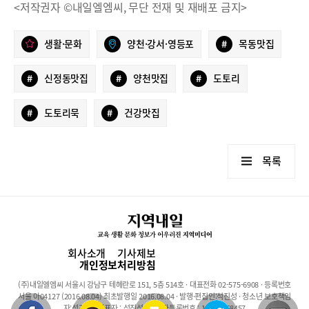
<저작권자 ©내일엘엠씨, 무단 전재 및 재배포 금지>
생활·문화
양천·강서·영등포
#
목동맛집
#
신정동맛집
#
양천맛집
#
도토리
#
도토리묵
#
건강맛집
목록
회사소개
기사제보
개인정보처리방침
(주)내일엘엠씨 서울시 강남구 테헤란로 151, 5층 514호 · 대표전화 02-575-6908 · 등록번호
서울 아04127 (2016.08.04) 최초발행일 2016.08.04 · 발행·편집인:석진성 · 청소년 보호책임
자:석진성 · 대표자 : 석진성 · 사업자등록번호 : 101-86-68457