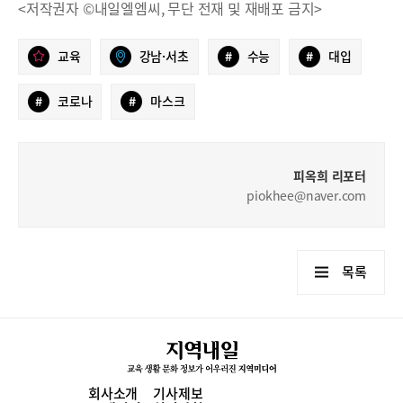
<저작권자 ©내일엘엠씨, 무단 전재 및 재배포 금지>
교육
강남·서초
#
수능
#
대입
#
코로나
#
마스크
피옥희 리포터
piokhee@naver.com
목록
회사소개
기사제보