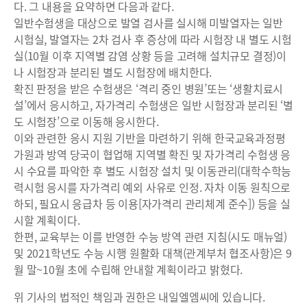
다. 그 내용을 요약하면 다음과 같다.
일반수험생을 대상으로 발열 검사를 실시해 미발열자는 일반
시험실, 발열자는 2차 검사 후 증상에 따라 시험장 내 별도 시험
실(10월 이후 지역별 감염 상황 등을 고려해 설치규모 결정)이
나 시험장과 분리된 별도 시험장에 배치한다.
확진 판정을 받은 수험생은 ‘격리 중인 병원’또는 ‘생활치료시
설’에서 응시하고, 자가격리 수험생은 일반 시험장과 분리된 ‘별
도 시험장’으로 이동해 응시한다.
이와 관련한 응시 지원 기반을 마련하기 위해 한국교육과정평
가원과 방역 당국이 협업해 지역별 확진 및 자가격리 수험생 응
시 수요를 파악한 후 별도 시험장 설치 및 이동관리(대학수학능
력시험 응시를 자가격리 예외 사유로 인정. 자차 이동 원칙으로
하되, 필요시 응급차 등 이용[자가격리 관리체계 준수]) 등을 실
시할 계획이다.
한편, 교육부는 이를 반영한 수능 방역 관련 지침(시도 매뉴얼)
및 2021학년도 수능 시행 원활화 대책(관계부처 협조사항)은 9
월 말~10월 초에 수립해 안내할 계획이라고 밝혔다.
위 기사의 법적인 책임과 권한은 내일엘엠씨에 있습니다.