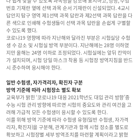
다 쉽게 찾을 수 있도록 과목명을 강조해 표시하고, 성명, 수험
번호 기재란 옆에 선택 과목 순서 기재란이 신설되었다. 4교시
답안지 탐구 영역 제1선택 과목 답란과 제2선택 과목 답란을 다
른 색으로 인쇄해 수험생들이 선택 과목 답란을 손쉽게 구별할
수 있도록 했다.
코로나19 영향에 따라 지난해와 달라진 부분은 시험실당 수험
생 수 감소 및 시험실 방역 부분이다. 지난해에는 28명 이하였
지만 올해는 24명 이하로 조정되었다. 시험실에는 앞뒤 칸막이
가 설치되며, 시험 당일 마스크 착용 등 시험장 방역지침을 반드
시 준수하며 응시해야 한다.
일반 수험생, 자가격리자, 확진자 구분
방역 기준에 따라 시험장소 별도 확보
교육부가 밝힌 ‘코로나19 대응 2021학년도 대입 관리 방향’중
수능 시험 관리 방향에 따르면 시험의 중요도와 관리 여건을 고
려해 가급적 모든 수험생이 응시할 수 있도록 한다.
이를 위해 방역 기준에 따라 수험생 유형(일반 수험생, 자가격
리자, 확진자)을 구분해, 관계기관과 함께 시험 장소를 별도로
확보하고 시험장별 세부 방역조치를 마련할 계획이라고 밝혔