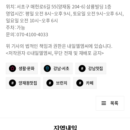
위치: 서초구 매헌로6길 55(양재동 204-6) 삼륭빌딩 1층
영업시간: 평일 오전 8시~오후 9시, 토요일 오전 9시~오후 6시,
일요일 오전 10시~오후 6시
주차: 가능
문의: 070-4100-4033
위 기사의 법적인 책임과 권한은 내일엘엠씨에 있습니다.
<저작권자 ©내일엘엠씨, 무단 전재 및 재배포 금지>
생활·문화
강남·서초
#
강남맛집
#
양재동맛집
#
브런치
#
카페
목록