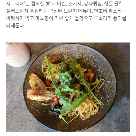
시그니처’는 큼직한 빵, 베이컨, 소시지, 감자튀김, 삶은 달걀,
샐러드까지 푸짐하게 구성된 브런치 메뉴다. 엔초비 파스타는
비릿하지 않고 마늘향이 기분 좋게 올라오고 루꼴라가 풍미를
더해준다.