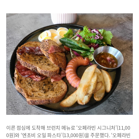
이른 점심에 도착해 브런치 메뉴로 ‘오페라빈 시그니처’(11,00
0원)와 ‘엔초비 오일 파스타’(13,000원)을 주문했다. ‘오페라빈