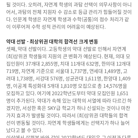
될 것이다. 오히려, 자연계 학생의 과탐 선택이 의무사항이 아니
어서, 과탐의 전체 지원자 수 감소로 등급 관리가 힘들어질 것이
다. 인문계 학생은 자연계 학생과 수학(공통)의 점수 처리가 같
이 이루어져 수학 성적 관리의 어려움이 예상된다.
약대 선발 - 최상위권 대학의 합격선 크게 변동
셋째, 약대 선발이다. 고등학생의 약대 선발로 인해서 자연계
(최)상위권 학생들의 지원의 큰 변화가 예상된다. 현재, 의대 모
집인원이 37개대 2,855명, 치대 11개대 632명, 한의대 12개대
719명, 자연계 기준으로 서울대 1,737명, 연세대 1,489명, 고
려대 1,738명, 서강대 576명, 성균관대 1,611명, 한양대 1,409
명, 이공계 특성화대 5개대 1,810명 모집으로 총 14,576명을
모집하고 있다. 여기에 2022학년도부터 약대 모집인원 1,651
명이 추가된다. 약대가 속해 있는 대학의 서열에 따라 다르긴 하
겠지만, 서성한 혹은 SKY급 학교가 하나 신설되는 것이나 마찬
가지 효과가 발생될 것이다. 따라서 (최)상위권 대학들의 합격
선이 변동될 것이다. 자연계 학생들에게는 선택지가 하나 늘어
났다고 볼 수 있다.
이상에서 살펴본 바와 같이 2022학년도 대입은 그 이전과 다른