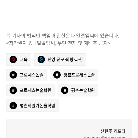
위 기사의 법적인 책임과 권한은 내일엘엠씨에 있습니다.
<저작권자 ©내일엘엠씨, 무단 전재 및 재배포 금지>
교육
안양·군포·의왕·과천
#
프로세스논술
#
평촌프로세스논술
#
프로세스논술학원
#
평촌논술학원
#
평촌학원가논술학원
신현주 리포터
nashura@naver.com