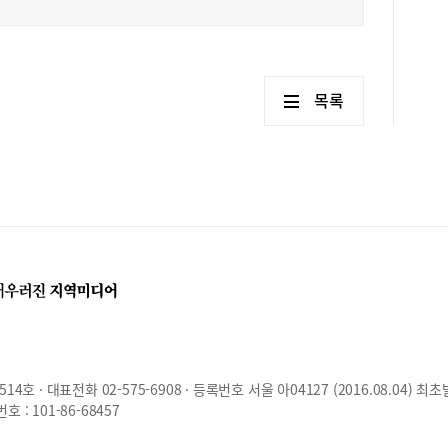
지로
차이
상위
것으
목록
윤리
생활
시자
응시
세계
구 
사회
만점
과학
음으
다.
물리
6점
과학
호 · 대표전화 02-575-6908 · 등록번호 서울 아04127 (2016.08.04) 최초
다.
: 101-86-68457
점자
었다