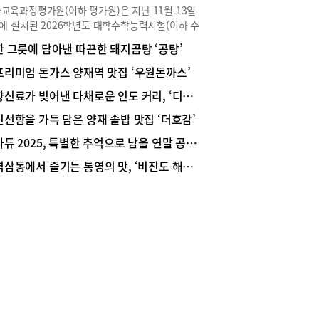
교육과정평가원(이하 평가원)은 지난 11월 13일
)에 실시된 2026학년도 대학수학능력시험(이하 수
 채점 결과를 12월 4일에 발표했고, 다음날인 12월
한 그릇에 담아낸 따끈한 돼지곰탕 ‘공탕’
 수험생들에게 성적을 통지했다. 아울러 수험생 진
지도를 위해 ‘영역/과목별 등급 구분 표준점수 및 도
프리미엄 돈가스 양재역 맛집 ‘우원돈까스’
포’ 자료도 공개했다. 2026학년도 수능은 특히 영
향신료가 빚어낸 다채로운 인도 커리, ‘디얄로’
영역이 상당히 어려웠고, 평가원은 “영어 영역 난이
 관련해 절대평가 체계에서 요구되는 적정 난이도
신선함을 가득 담은 양재 솥밥 맛집 ‘더호감’
학습 부담 완화에 부합하지 못했다는 지적을 무겁게
아듀 2025, 특별한 추억으로 남을 연말 공연·전시
들이며, 수험생, 학부모 여러분께 심려를 끼쳐드린
깊이 사과드린다”고 사과문을 발표한 바 있다. 영역
역삼동에서 즐기는 통영의 맛, ‘비진도 해물뚝배기’
표준점수 등급 컷, 영역별 만점자 수 등을 살펴봤다.
: 한국교육과정평가원 ‘2026학년도 수능 채점 결
발표자료’, ‘2026학년도 수능 등급구분 점수 & 표준
’, ‘2026학년도 수능 표준점수 도수분포’수능 응시
493,896명, 재학생 333,102명, 졸업생 등
0,794명2026학년도 수능에 응시한 수험생은
3,896명으로 재학생은 333,102명, 졸업생과 검정
 합격자 등은 160,794명이었다. 영역별 응시자 수
국어 영역 490,989명, 수학 영역 471,374명, 영어
 487,941명, 한국사 영역 493,896명, 사회·과학