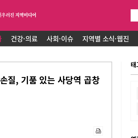
화
건강·의료
사회·이슈
지역별 소식·웹진
태
손질, 기품 있는 사당역 곱창