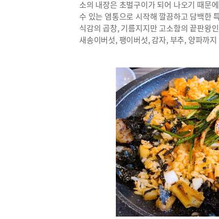
소의 내장은 초벌구이가 되어 나오기 때문에 
수 있는 염통으로 시작해 깔끔하고 담백한 특
식감의 곱창, 기름지지만 고소함의 끝판왕인 
새송이버섯, 팽이버섯, 감자, 부추, 양파까지