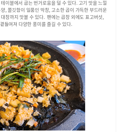
테이블에서 굽는 번거로움을 덜 수 있다. 고기 맛을 느낄
탐구
국어
양, 쫄깃함이 일품인 막창, 고소한 곱이 가득한 부드러운
영역
대창까지 맛볼 수 있다. 팬에는 곱창 외에도 표고버섯,
비율
 곁들여져 다양한 풍미를 즐길 수 있다.
었다
통계
<2
현황
택한
가장
Ⅰ을
택한
중 
만 
시한
(9
과목
황>
현황
를 
응시