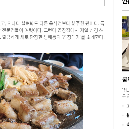
연
고, 지나다 살펴봐도 다른 음식점보다 분주한 편이다. 특
창 전문점들이 여럿이다. 그런데 곱창집에서 제일 신경 쓰
 깔끔하게 새로 단장한 방배동의 ‘곱창대가’를 소개한다.
‘헝
구 
이트
에 
gre
dr
에 