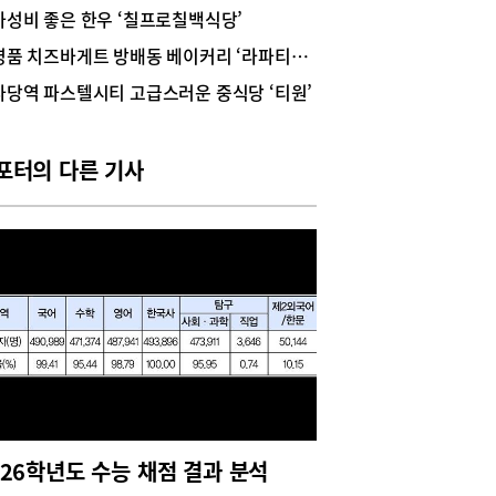
프라이와 음료를 추가한 세트 주문도 가능하다. 대
가성비 좋은 한우 ‘칠프로칠백식당’
메뉴인 부처스 버거와 수퍼 부처스 버거를 주문해봤
명품 치즈바게트 방배동 베이커리 ‘라파티세리킴’
 주문과 동시에 주방에서 패티를 굽기 시작하는 시
이라 갓 조리된 신선한 햄버거를 맛볼 수 있는데
사당역 파스텔시티 고급스러운 중식당 ‘티원’
적으로 버거 하나에 비프 패티가 2장씩 들어가는
 패티 버거라서 포만감을 준다. 부처스 버거는 담
면서 고소한 비프 패티 2장에 치즈도 2장, 어니언
포터의 다른 기사
이즈 등이 들어간 클래식 스타일의 햄버거이고, 수
부처스 버거는 부처스 버거에 적채피클, 적양파, 토
, 로메인, 살사소스 등이 추가로 들어가 스파이시
서 다채로운 풍미를 선사한다.위치: 서초구 방배로
9 1층 B호 (방배동)영업시간: 매일 11:00~21:00,
이크타임 15:30~17:00주차: 불가문의: 0507-
4-6960
026학년도 수능 채점 결과 분석