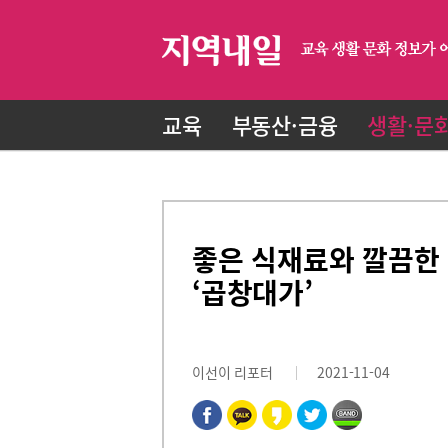
교육
부동산·금융
생활·문
좋은 식재료와 깔끔한 
‘곱창대가’
이선이 리포터
2021-11-04