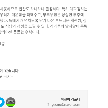
자 
20
를 사용하므로 반찬도 하나하나 깔끔하다. 특히 대파김치는
만점
우러져 개운함을 더해주고, 부추무침은 싱싱한 부추에
14
했다. 뚝배기가 넘치도록 담겨 나온 부드러운 계란찜, 싱
변별
14
도 식당의 정성을 느낄 수 있다. 김가루와 날치알이 듬뿍
명으
맛봐야할 든든한 후식이다.
다.
다.
 1층
남학
78
한다
였다
로 
에 있습니다.
년도
포 금지>
<2
사회
탐구
로 
으로
이선이 리포터
수가
2hyeono@naver.com
점 