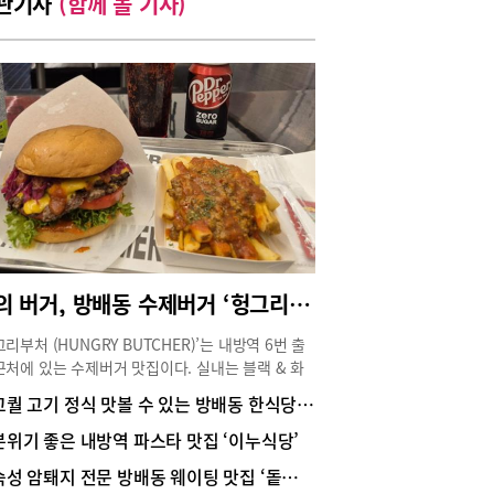
관기사
(함께 볼 기사)
꿈의 버거, 방배동 수제버거 ‘헝그리부처’
그리부처 (HUNGRY BUTCHER)’는 내방역 6번 출
근처에 있는 수제버거 맛집이다. 실내는 블랙 & 화
 톤의 모던 컬러로 편안한 분위기이고, 매장 곳곳
고퀄 고기 정식 맛볼 수 있는 방배동 한식당 ‘호왕’
헝그리부처의 모토로 보이는 “We’ll present the
atest burger for you.”, “The burgers of your
분위기 좋은 내방역 파스타 맛집 ‘이누식당’
eams.” 등의 문구들이 있어서 ‘헝그리부처’의 버거
숙성 암퇘지 전문 방배동 웨이팅 맛집 ‘돝플러스’
대한 자부심을 대변한다.버거는 단품 주문도 가능하