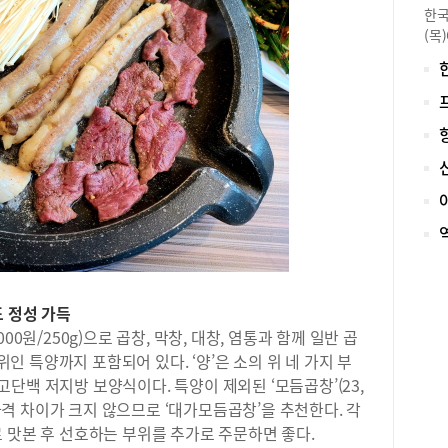
한국
(목
능)
5일
학 
수분
어 
도와
와 
받아
점 
별 
참고
과 
점수
 정성 가득
자 
0원/250g)으로 곱창, 막창, 대창, 염통과 함께 일반 곱
16
 특양까지 포함되어 있다. ‘양’은 소의 위 네 가지 부
49
로 고단백 저지방 보양식이다. 특양이 제외된 ‘모듬곱창’(23,
고시
 가격 차이가 크지 않으므로 ‘대가모듬곱창’을 추천한다. 각
는 
 맛본 후 선호하는 부위를 추가로 주문하면 좋다.
영역