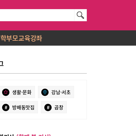
학부모교육강좌
그
생활·문화
강남·서초
#
방배동맛집
#
곱창