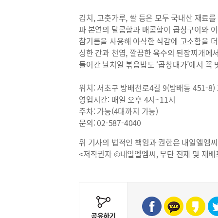
김치, 고춧가루, 쌀 등은 모두 국내산 재료
파 본연의 달콤함과 매콤함이 곱창구이와 어
참기름을 사용해 아삭한 식감에 고소함을 더
싱한 간과 천엽, 깔끔한 육수의 된장찌개에서
들어간 날치알 볶음밥도 ‘곱창대가’에서 꼭 
위치: 서초구 방배천로4길 9(방배동 451-8)
영업시간: 매일 오후 4시~11시
주차: 가능(4대까지 가능)
문의: 02-587-4040
위 기사의 법적인 책임과 권한은 내일엘엠씨
<저작권자 ©내일엘엠씨, 무단 전재 및 재배