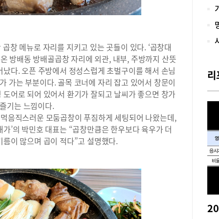
고 
표 
다.
스템
 곱창 메뉴로 자리를 지키고 있는 곳들이 있다. ‘곱창대
기본
더블
이어온 방배동 방배골곱창 자리에 외관, 내부, 주방까지 산뜻
백하
태어났다. 오픈 주방에서 정성스럽게 초벌구이를 해서 손님
리
글레
가 가는 부분이다. 골목 코너에 자리 잡고 있어서 창문이
퍼 
딩 도어로 되어 있어서 환기가 잘되고 날씨가 좋으면 창가
마토
즐기는 느낌이다.
하면
에 먹음직스러운 모둠곱창이 푸짐하게 세팅되어 나왔는데,
19
대가’의 박민호 대표는 “곱창만큼은 한우보다 육우가 더
브레
134
기름이 많으며 곱이 적다”고 설명했다.
2