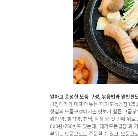
알차고 풍성한 모둠 구성, 볶음밥과 밑반찬도
곱창대가의 대표 메뉴는 ‘대가모듬곱창’(25,00
창집의 모둠구성에서는 맛보기 힘든 고급부위인
위인 양, 벌집양, 천엽, 막창 중 첫 번째 위
000원/250g)도 있는데, ‘대가모듬곱창’과
부위는 단품으로도 주문할 수 있고, 모둠으로