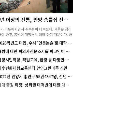
30년 이상의 전통, 안양 솜틀집 전문 ‘행복솜틀집’
가 따뜻해지면서 주부들이 바빠졌다. 겨울옷 정리
해야 하고, 봄맞이 대청소도 해야 하기 때문이다. 하
 무엇보다 신경 써서 봄맞이 관리에 나서야 하는
2026학년도 대입, 수시 ‘인문논술’로 대학 업그레이드 하자!
 바로 이불. 안양 호계동에서 20년 넘게 솜 트는 공
 솜틀집을 함께 운영하고 있는 ‘행복솜틀집’ 김용
공범에 대한 피의자신문조서를 피고인이 부인하는 경우 그 증거능력
사장은 “겨우내 사용한 겨울이불은 땀 등 분비물과
안양시민학당, 직업교육, 환경 등 다양한 프로그램 가득~
 등으로 많이 오염돼 있다”며 “이불은 꼭 세탁하고
에 잘 말린 후 보관해야 오래 사용할 수 있고, 목화
기후변화체험교육센터 안양그린마루 개관
이불의 경우 솜을 틀어주면 세균과 이물질, 먼지 등
2022년 안양시 총인구 55만4347명, 전년 대비 0.2% 증가
오염이 제거되고 솜도 살아나 다음 겨울에 더 따뜻
 덮을 수 있다”고 조언했다. 또 “솜은 이불 속에 들
의대 증원 확정! 상위권 대격변에 대한 대응은?
 있어 소비자들이 눈으로 직접 확인하기가 쉽지 않
며 “목화솜은 귀한 솜 인만큼 솜 트는 작업 현장을
 눈으로 확인할 수 있는 업체에 맡기는 것이 좋
고 덧붙였다.행복솜틀집은 솜 트는 기계를 갖추고
 직접 터주는 전문 업체로 품질을 민감하게 따지는