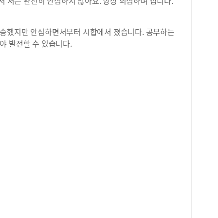
래서 저는 완전히 안심하지 않아요. 항상 의심하며 삽니다.
유명
명하
접 
연승했지만 안심하면서부터 시합에서 졌습니다. 공부하는
화학
한 
야 발전할 수 있습니다.
있다
저렴
지 
들은
침구
께를
할 
공고