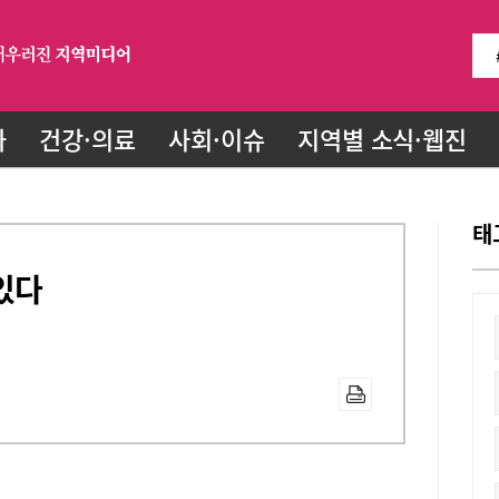
화
건강·의료
사회·이슈
지역별 소식·웹진
태
있다