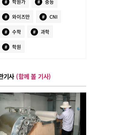
#
학원가
#
중등
#
와이즈만
#
CNI
#
수학
#
과학
#
학원
관기사
(함께 볼 기사)