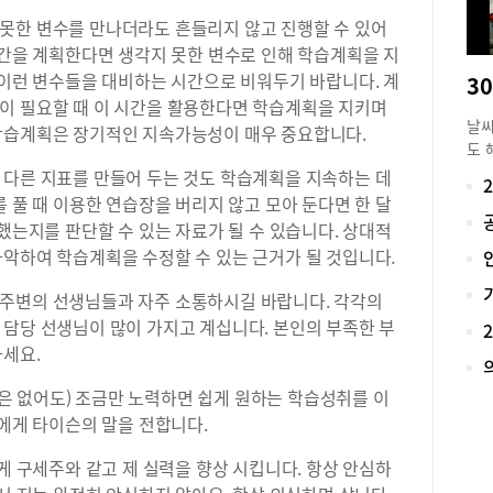
못한 변수를 만나더라도 흔들리지 않고 진행할 수 있어
기간을 계획한다면 생각지 못한 변수로 인해 학습계획을 지
 이런 변수들을 대비하는 시간으로 비워두기 바랍니다. 계
이 필요할 때 이 시간을 활용한다면 학습계획을 지키며
날씨
학습계획은 장기적인 지속가능성이 매우 중요합니다.
도 
지만
 다른 지표를 만들어 두는 것도 학습계획을 지속하는 데
것이
를 풀 때 이용한 연습장을 버리지 않고 모아 둔다면 한 달
장과
부했는지를 판단할 수 있는 자료가 될 수 있습니다. 상대적
석 
파악하여 학습계획을 수정할 수 있는 근거가 될 것입니다.
먼지
햇볕
주변의 선생님들과 자주 소통하시길 바랍니다. 각각의
솜 
 담당 선생님이 많이 가지고 계십니다. 본인의 부족한 부
의 
마세요.
하게
어가
 없어도) 조금만 노력하면 쉽게 원하는 학습성취를 이
다”
들에게 타이슨의 말을 전합니다.
직접
다”
에게 구세주와 같고 제 실력을 향상 시킵니다. 항상 안심하
솜을