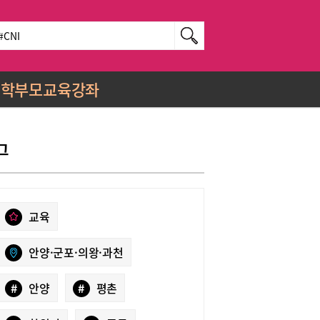
학부모교육강좌
그
교육
안양·군포·의왕·과천
#
안양
#
평촌