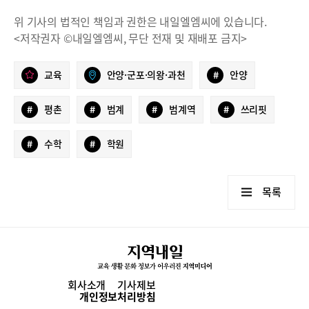
위 기사의 법적인 책임과 권한은 내일엘엠씨에 있습니다.
<저작권자 ©내일엘엠씨, 무단 전재 및 재배포 금지>
교육
안양·군포·의왕·과천
#
안양
#
평촌
#
범계
#
범계역
#
쓰리핏
#
수학
#
학원
목록
회사소개
기사제보
개인정보처리방침