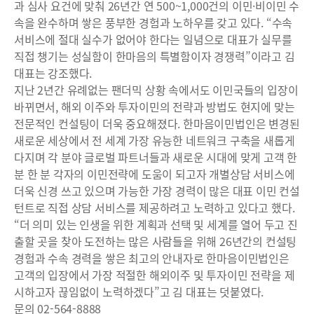
과 심사 요건에 맞춰 26년간 연 500~1,000건의 이민·비이민 수
속을 완수하며 쌓은 풍부한 경험과 노하우를 갖고 있다. “수속
서비스에 절대 실수가 없어야 한다는 일념으로 대표가 실무를
직접 챙기는 성실함이 한마음의 특별함이자 경쟁력”이라고 김
대표는 강조했다.
지난 2년간 유례없는 팬더믹 상황 속에서도 이민국들의 입장이
바뀌면서, 해외 이주와 투자이민의 전략과 방법도 현지에 맞는
전문적인 컨설팅이 더욱 중요해졌다. 한마음이민법인은 변경된
새로운 세상에서 전 세계 가장 유능한 네트워크 구축을 새롭게
다지며 각 분야 글로벌 파트너들과 새로운 시대에 맞게 고객 한
분 한 분 각자의 이민전략에 도움이 되고자 개별상담 서비스에
더욱 신경 쓰고 있으며 가능한 가장 경력이 많은 대표 이민 컨설
턴트로 직접 상담 서비스를 제공하려고 노력하고 있다고 했다.
“더 의미 있는 인생을 위한 계획과 선택 및 세계를 열어 두고 진
출할 곳을 찾아 도전하는 많은 사람들을 위해 26년간의 컨설팅
경험과 수속 경력을 쌓은 최고의 안내자로 한마음이민법인은
고객의 입장에서 가장 적절한 해외이주 및 투자이민 전략을 제
시하고자 끊임없이 노력하겠다”고 김 대표는 덧붙였다.
문의 02-564-8888