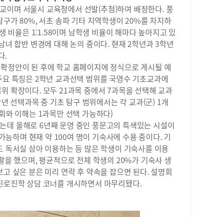
달한
교이며 서울시 교육청에서 선발(추첨)하여 배정한다. 풍
제 
구가 80%, 서초 송파 기타 지역학생이 20%를 차지하
전 
학생 비율은 1:1.58이며 남학생 비율이 해마다 높아지고 있
램이
남녀 합반 변경에 대해 논의 중이다. 현재 2학년과 3학년
년 
다.
예과
 확정안이 된 후에 학교 홈페이지에 정식으로 게시될 예
입시
 주요 특징은 2학년 교과선택 범위를 국영수 기초교과에
학교
룬 
위 확장이다. 모두 21과목 중에서 7과목을 선택해 교과
이 
학년 선택과목 중 기초 탐구 범위에서는 각 교과(군) 1개
모의
사회와 이해는 1과목만 선택 가능하다)
여 
는데 올해로 6년째 운영 중인 풍문고의 특색있는 시설이
제공
 가능하며 현재 약 100여 명이 기숙사에 수용 중이다. 기
위 
도 독서실 삼아 이용하는 등 많은 학생이 기숙사를 이용
택과
활을 했으며, 평균적으로 전체 학생의 20%가 기숙사 생
수-
1개
보고 싶은 분은 미리 연락 후 약속을 잡으면 된다. 설명회
역은
 진로진학 상담 코너를 개시하면서 마무리됐다.
가 
선택
선택