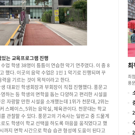
여를
학교
고 
다.
에 
수가
도 
내신
풍문
색있는 교육프로그램 진행
피드
업 학생 38명이 틈틈이 연습한 악기 연주였다. 이 중 8
어나
 했다. 이곳의 음악 수업은 1인 1 악기로 진행되며 꾸
정은
최첨
응력을 기르는 것이 목적이라고 한다.
권을
풍문
(계
학생 대표인 학생회장과 부회장이 직접 진행했다. 풍문고
문고
동기
운영하는 등 학생의 면학을 돕는 다양하고 편리한 시설을
학교
택권
은 자랑할 만한 시설을 소개했는데 1위가 천문대, 2위는
온 
생들
이커 스페이스, 5위는 음악실, 체육관이다. 천문대는 학교
남구
수 
성을
를 관찰할 수 있다. 풍문고의 기숙사는 일반고 중 드물게
성취
할 
으로도 학생이 학교 선택을 하도록 마음을 움직였다고 했
을 
어난
11시까지 면학 시간으로 학습 습관 형성에 도움이 된다고
년,
대한