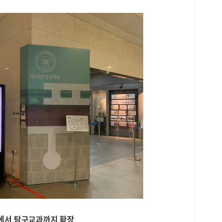
공연
활동
이 
이외
활동
업과
회나
활동
로그
일반
치하
바탕
모 
말에
명회
학생
면접
다.
보면
한이
기술
과에서 탐구교과까지 확장
가운