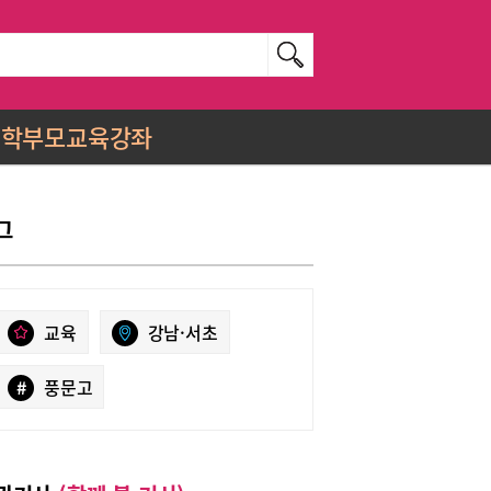
학부모교육강좌
그
교육
강남·서초
#
풍문고