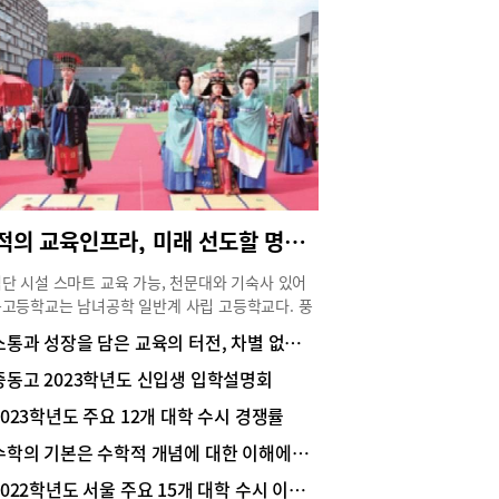
 통해 학업능력을 키워가고 있다.강남지역 다수의
가 정시 중심의 입시 경향성을 보이는 것처럼 풍문
역시 정시 합격 인원이 점차 늘어나고 있는 분위기
 전체적으로 봤을 때 여전히 수시 합격 인원이 정시
비해 조금 더 높은 비율을 보이며, 상위권 학생의 다
 수시로 진학하고 있다. 또한, 의학 계열 진학 실적
꾸준히 상승하고 있다. 의학계열 수시전형의 경우
뿐 아니라 높은 수능 최저 충족도 갖춰야 하는데,
고는 체계적인 진학 관리와 지속적인 생활기록부
백을 학생들에게 제공함으로써 매년 합격생이 늘
최적의 교육인프라, 미래 선도할 명문 사학, 풍문고등학교
고 있다. 학생 중심의 교육과정 편성풍문고 교육과
 학교 지정과목을 최소화하고 2·3학년 과목 선택
단 시설 스마트 교육 가능, 천문대와 기숙사 있어
 강화하여 자기 진로에 맞는 학생들의 전공 적합성
고등학교는 남녀공학 일반계 사립 고등학교다. 풍
열성) 강화에 초점을 맞추고 있다. 특히 학생의 학습
는 1937년 유서 깊은 안동 별궁 터의 경성휘문소
소통과 성장을 담은 교육의 터전, 차별 없는 학생 교육과 차별화된 진로진학지도 실현 중, 중동고등학교
와 흥미를 불러일으킬 수 있도록 학습자의 과목 선
를 기반으로 1944년 개교해 85년의 역사를 이어
을 보장하는 교육과정을 편성하였으며. 나아가 학
풍문여자고등학교의 전통을 이어받아 2017년에 강
중동고 2023학년도 신입생 입학설명회
이 진로 설정뿐만 아니라 대학 입시에서도 유리할
 자곡동으로 이전해 개교했다. ‘창의적 지성과 인
있는 교육과정을 마련했다. 또, 학생들이 교과별로
2023학년도 주요 12개 대학 수시 경쟁률
 겸비한 글로벌 리더 양성’을 목표로 미래를 선도
해야 할 목표를 달성하고 그 과정에서 학생의 성장
명문 사학으로 발돋움하고 있다.풍문고 캠퍼스는 뛰
수학의 기본은 수학적 개념에 대한 이해에서 시작
기록하고 평가할 수 있도록 적절한 이수 학점을 학
 공간 배치와 최적의 인프라를 구축해 2017년에
 학기별로 배정했다.아울러 공통 과목과 일반 선택
2022학년도 서울 주요 15개 대학 수시 이월 인원 현황
민국 교육시설 건축 대상을 받았다. 천체 관측 돔