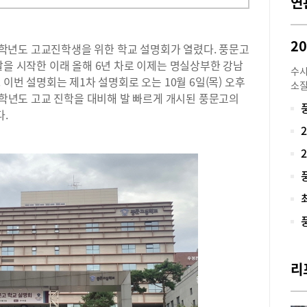
연
2
23학년도 고교진학생을 위한 학교 설명회가 열렸다. 풍문고
발을 시작한 이래 올해 6년 차로 이제는 명실상부한 강남
수시
 이번 설명회는 제1차 설명회로 오는 10월 6일(목) 오후
소질
23학년도 고교 진학을 대비해 발 빠르게 개시된 풍문고의
명문
다.
이하
학생
경을
다양
잠재
수 
및 
학부
우르
하고
준비
리
록부
를 
들도