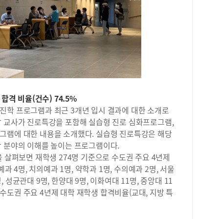
교과
첨단
어와
및 
특별
대한
과학
에 
(2
들 
하는
수업
희망
서적
성으
업,
간 
름캠
서수
합격 비율(건수) 74.5%
하고
(풍
진학 프로그램과 최근 3개년 입시 결과에 대한 소개로
점 
와 
장 교사가 진로특강을 포함해 실습형 진로 심화프로그램,
는 
그램에 대한 내용을 소개했다. 실습형 진로특강은 해당
20
당 분야의 이해를 높이는 프로그램이다.
과나
을 살펴보면 재학생 274명 기준으로 수도권 주요 4년제
캠프
과 4명, 치의예과 1명, 약학과 1명, 수의예과 2명, 서울
요구
진행
명, 성균관대 9명, 한양대 9명, 이화여대 11명, 중앙대 11
프로
의 수도권 주요 4년제 대학 재학생 합격비율(교대, 지방 특
고 
교로