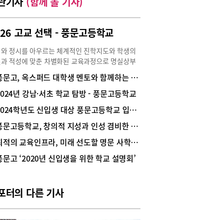
관기사
(함께 볼 기사)
026 고교 선택 - 풍문고등학교
와 정시를 아우르는 체계적인 진학지도와 학생의
과 적성에 맞춘 차별화된 교육과정으로 명실상부
 학교로 자리매김한 풍문고등학교(학교장 김주연,
풍문고, 옥스퍼드 대학생 멘토와 함께하는 2024 옥스브리지 진로-문화 국제교류 행사 열려
 풍문고). 풍문고는 변화하는 입시 환경에 발맞춰
 한 명 한 명의 꿈을 실현하기 위한 최적의 교육환
2024년 강남·서초 학교 탐방 - 풍문고등학교
 제공하고 있다. 풍문고만의 내실 있는 교육과정,
2024학년도 신입생 대상 풍문고등학교 입학설명회 후기
한 프로그램, 그리고 따뜻한 사제 관계는 학생들의
력을 극대화하며, 이들이 역량 갖춘 리더로 성장할
풍문고등학교, 창의적 지성과 인성 겸비한 글로벌 미래 인재 양성!
있도록 지원하는 든든한 버팀목이 되고 있다.도움말
최적의 교육인프라, 미래 선도할 명문 사학, 풍문고등학교
자료 제공: 풍문고 김진복 연구부장교사, 김명재 진
장교사, 박진민 교육과정부장교사수시와 정시 아
풍문고 ‘2020년 신입생을 위한 학교 설명회’
는 진학지도풍문고는 내실 있는 교육과정과 다양
 심도 있는 프로그램을 통해 수시와 정시를 함께
하고 있다. 수시 준비를 위해 내신 성적과 생활기
포터의 다른 기사
에 신경 쓸 수 있게 진학지도를 하고 있으며, 수시
준비하는 학생들뿐만 아니라 정시를 준비하는 학생
 독서프로그램과 교내외 다양한 특화 프로그램 참