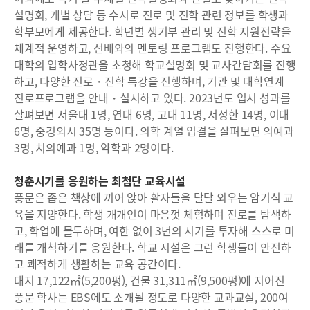
설명회, 개별 상담 등 수시로 진로 및 진학 관련 정보를 학생과
학부모에게 제공한다. 학년별 생기부 관리 및 진학 지원전략을
체계적 운영하고, 선배와의 멘토링 프로그램도 진행한다. 주요
대학의 입학사정관을 초청해 학교설명회 및 교사간담회를 진행
하고, 다양한 진로・진학 특강을 진행하며, 기관 및 대학연계
진로프로그램을 안내・실시하고 있다. 2023년도 입시 성과를
살펴보면 서울대 1명, 연대 6명, 고대 11명, 서성한 14명, 이대
6명, 중경외시 35명 등이다. 의학 계열 입결을 살펴보면 의예과
3명, 치의예과 1명, 약학과 2명이다.
청춘시기를 응원하는 최첨단 교육시설
풍문은 좁은 책상에 끼어 앉아 활자들을 달달 외우는 암기식 교
육을 지양한다. 학생 개개인이 마음껏 체험하며 진로를 탐색하
고, 학업에 몰두하며, 여한 없이 3년의 시기를 투자해 스스로 미
래를 개척하기를 응원한다. 학교 시설은 그런 학생들이 안전하
고 쾌적하게 생활하는 교육 공간이다.
대지 17,122㎡(5,200평), 건물 31,311㎡(9,500평)에 지어진
풍문 학사는 EBS에도 소개될 정도로 다양한 교과교실, 200여