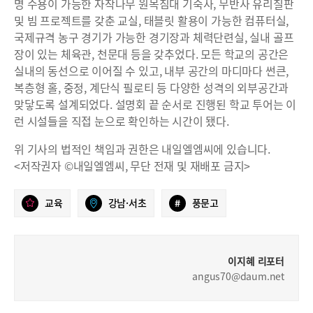
명 수용이 가능한 자작나무 원목침대 기숙사, 무반사 유리칠판
및 빔 프로젝트를 갖춘 교실, 태블릿 활용이 가능한 컴퓨터실,
국제규격 농구 경기가 가능한 경기장과 체력단련실, 실내 골프
장이 있는 체육관, 천문대 등을 갖추었다. 모든 학교의 공간은
실내의 동선으로 이어질 수 있고, 내부 공간의 마디마다 썬큰,
복층형 홀, 중정, 계단식 필로티 등 다양한 성격의 외부공간과
맞닿도록 설계되었다. 설명회 끝 순서로 진행된 학교 투어는 이
런 시설들을 직접 눈으로 확인하는 시간이 됐다.
위 기사의 법적인 책임과 권한은 내일엘엠씨에 있습니다.
<저작권자 ©내일엘엠씨, 무단 전재 및 재배포 금지>
교육
강남·서초
#
풍문고
이지혜 리포터
angus70@daum.net