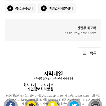
#
평생교육센터
#
여성인력개발센터
신현주 리포터
nashura@naver.com
목록
회사소개
기사제보
개인정보처리방침
(주)내일엘엠씨 서울시 강남구 테헤란로 151, 5층 514호 · 대표전화 02-575-6908 · 등록번호
서울 아04127 (2016.08.04) 최초발행일 2016.08.04 · 발행·편집인:석진성 · 청소년 보호책임
자:석진성 · 대표자 : 석진성 · 사업자등록번호 : 101-86-68457