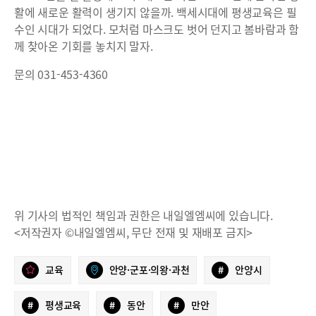
활에 새로운 활력이 생기지 않을까. 백세시대에 평생교육은 필
수인 시대가 되었다. 모처럼 마스크도 벗어 던지고 봄바람과 함
께 찾아온 기회를 놓치지 말자.
문의 031-453-4360
위 기사의 법적인 책임과 권한은 내일엘엠씨에 있습니다.
<저작권자 ©내일엘엠씨, 무단 전재 및 재배포 금지>
교육
안양·군포·의왕·과천
#
안양시
#
평생교육
#
동안
#
만안