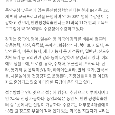
동안구청 맞은편에 있는 동안평생학습센터는 현재 84과목 125
개 반의 교육프로그램을 운영하며 약 2600여 명의 수강생이 수
강하고 있으며, 만안평생학습센터는 81과목 11개 반의 교육프
로그램에 약 2600명의 수강생이 수강하고 있다.
강좌는 중국어, 영어, 일본어 등 외국어 강좌를 비롯해 컴퓨터
활용능력, 사진, 유튜브, 홈패션, 화훼장식사, 북아트 지도사, 수
납전문가, 미용기능사, 제과기능사 등 자격증반, 밑반찬, 샌드위
치만들기 등 요리관련 강좌 등이 다양하게 운영되고 있다. 이외
에도 생활도예, 드로잉, 유화, 수채화, 우쿨렐레, 오카리나, 난
타, 통기타 등 음악미술강좌, 하와이안훌라, 발레, 요가, 한국무
용, 사물놀이 등 건강강좌도 운영된다. 직장인들을 위한 야간강
좌도 운영되고 있으며 다양한 특강이 운영되고 있다.
접수방법은 인터넷으로 접수해 컴퓨터 추첨으로 이루어지며 1
인 2과목 신청 가능하다. 동일과목은 동안 및 만안 평생학습센
터 중 1곳에서만 신청이 가능하다. 수강료는 대부분 4개월에 6
~8만 원 정도로 부담이 적어 인기 있는 과목은 지원자가 몰리는