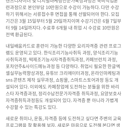
텐츠디자이너 및 디지털마케팅전문가육성과정은 국비직업훈
련과정으로 본인부담 10만원으로 수강이 가능하다. 다만 수강
하기 위해서는 서류접수후 면접을 통해 선발되어야 한다. 모집
기간은 3월 15일부터 5월 29일까지이며 수강기간은 6월 7일부
터 9월 14일까지다. 수료후 6개월 내 취업 시 수강료 10만원은
전액 환급된다.
내일배움카드로 훈련이 가능한 다양한 요리자격증 관련 프로그
램도 운영되고 있다. 한식조리기능사취득 과정, 양식조리기능
사취득과정, 떡제조기능사자격증취득과정, 카페브런치 과정,
포차안주&사이드메뉴과정 등 다양하다. 취업시 필요한 한글엑
셀실무능력향상과정, 유튜브 크리에이터과정, 온라인마케팅과
sns 콘텐츠 제작 실무과정, 쇼핑몰, 스마트스토어과정 등도 개
설되어 있다. 이외에도 카페창업에 도전하는 분들을 위한 바리
스타 자격증과정, 정리수납전문가자격증 취득과정, 요양보호사
자격증취득과정등도 개설되어 있다. 자격증 뿐 아니라 가볍게
수강할 수 있는 특강도 있다.
새로운 취미나, 운동, 자격증 등에 도전하고 싶다면 주변의 교육
프로그램을 잘 활용해 보자. 새로운 마음으로 도전해 본다면 생