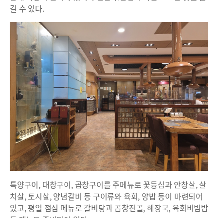
길 수 있다.
특양구이, 대창구이, 곱창구이를 주메뉴로 꽃등심과 안창살, 살
치살, 토시살, 양념갈비 등 구이류와 육회, 양밥 등이 마련되어
있고, 평일 점심 메뉴로 갈비탕과 곱창전골, 해장국, 육회비빔밥