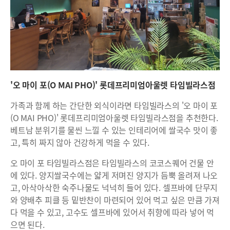
'오 마이 포(O MAI PHO)' 롯데프리미엄아울렛 타임빌라스점
가족과 함께 하는 간단한 외식이라면 타임빌라스의 '오 마이 포
(O MAI PHO)' 롯데프리미엄아울렛 타임빌라스점을 추천한다.
베트남 분위기를 물씬 느낄 수 있는 인테리어에 쌀국수 맛이 좋
고, 특히 짜지 않아 건강하게 먹을 수 있다.
오 마이 포 타임빌라스점은 타임빌라스의 코코스퀘어 건물 안
에 있다. 양지쌀국수에는 얇게 저며진 양지가 듬뿍 올려져 나오
고, 아삭아삭한 숙주나물도 넉넉히 들어 있다. 셀프바에 단무지
와 양배추 피클 등 밑반찬이 마련되어 있어 먹고 싶은 만큼 가져
다 먹을 수 있고, 고수도 셀프바에 있어서 취향에 따라 넣어 먹
으면 된다.