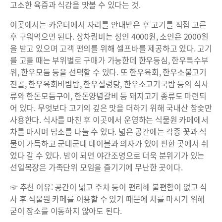
고소한 육즙과 식감을 맛볼 수 있다는 것.
이곳에서는 카운터에서 자리를 안내받은 후 고기를 직접 고른
후 구워먹으면 된다. 상차림비는 성인 4000원, 소인은 2000원
을 받고 있으며 고객 편의를 위해 셀프바를 제공하고 있다. 고기
를 고를 때는 부위별로 구매가 가능한데 한우등심, 한우특수부
위, 한우모듬 등을 선택할 수 있다. 또 한우육회, 한우소불고기
전골, 한우육회비빔밥, 한우설렁탕, 한우소고기국밥 등의 식사
류와 한돈모듬구이, 한돈양념갈비 등 돼지고기 종류도 마련되
어 있다. 무엇보다 고기의 깊은 맛을 더하기 위해 국내산 참숯만
사용한다. 식사를 마친 후 이곳에서 운영하는 식물원 카페에서
차를 마시며 담소를 나눌 수 있다. 넓은 공간에는 각종 꽃과 식
물이 가득하고 군데군데 테이블과 의자가 있어 편한 곳에서 쉬
었다 갈 수 있다. 밤이 되면 야간조명으로 더욱 분위기가 있는
선일목장은 가족단위 모임을 즐기기에 무난한 곳이다.
☞ 추천 이유: 공간이 넓고 주차 등이 편리해 불편함이 없고 식
사 후 식물원 카페를 이용할 수 있기 때문에 차를 마시기 위해
굳이 장소를 이동하지 않아도 된다.