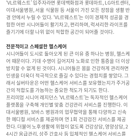
‘VL르웨스트’ 입주자라면 롯데백화점과 롯데마트, LG아트센터,
이대서울병원, 서울 식물원 등 서울이 가진 모든 장점을 생활 반
경 안에서 누릴 수 있다. ‘VL르웨스트’는 이미 경제적 성공을 경
험한 어반 시니어들이 활기차고, 편리하며, 럭셔리한 라이프를
즐기기에 더할 나위 없이 적합한 공간이 되어줄 것이다.
전문적이고 스페셜한 헬스케어
시니어들이 도시로 돌아오게 된 큰 이유 중 하나는 병원, 헬스케
어 때문이다. 기대 수명이 길어지자 노화로 인한 통증을 더 이상
방치할 수 없게 된 것이다. 시니어들은 몸을 건강하게 관리하면
인생을 더욱더 적극적으로 즐길 수 있다는 경험치를 쌓았다. 그
래서 실버타운은 어떤 헬스케어 서비스를 보유했는지가 주거공
간의 적합도를 가늠하는 중요한 척도가 되기도 한다.
프리미엄 시니어 레지던스 ‘VL르웨스트’는 독자적인 헬스케어
플랫폼을 구축해 개인별 맞춤 건강관리 서비스를 진행한다. 이
대서울병원, 보바스 병원과의 업무협약을 통해 다양하고 신속
한 메디컬 서비스를 제공하며 연 1회 건강검진 서비스를 제공
한다. 더불어 노후생활에 위협이 없도록 건강상담, 영양상담, 2
4시간 응급관리, 상주 간호사 등 입체적인 헬스케어 서비스를