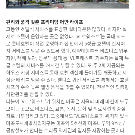
편리와 품격 갖춘 프리미엄 어반 라이프
그동안 호텔식 서비스를 표방한 실버타운은 많았다. 하지만 실
제로 호텔이 운영하는 곳은 없었다. ‘VL르웨스트’는 국내 최초
로 롯데호텔이 직접 운영하며 집 안에서 5성급 호텔의 컨시어
지 서비스를 받을 수 있도록 했다. 예약대행부터 비즈니스 업무
지원, 택배 보관, 방문객 응대 등 ‘VL르웨스트’ 거주자는 실제 특
급 호텔의 서비스를 24시간 누릴 수 있다. 또 주 2회 제공되는
하우스 키핑 서비스를 통해 호텔 객실에 들어가듯 깨끗하고 세
심한 배려를 받을 수 있다. 웰니스 퀴진 서비스를 통해서는 호텔
셰프의 수준 높은 웰빙 음식을 맛볼 수 있으며, 전문적인 맞춤형
식단관리를 받을 수 있다.
더불어 ‘VL르웨스트’가 위치한 마곡은 서울의 미래 비전이 모두
모이는 곳으로 비즈니스, 교통, 녹지, 문화 및 의료시설의 중심
지로 급부상하고 있다. 그중에서도 ‘VL르웨스트’가 위치해 있는
마곡도시개발사업지구는 마곡역 5호선과 마곡나루역 9호선/
공항철도가 만나는 트리플 역세권의 입지를 자랑하는 곳이다.