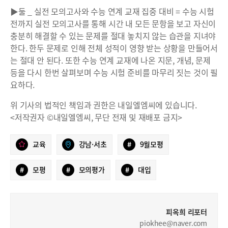
▶둘 _ 실전 모의고사와 수능 연계 교재 집중 대비 = 수능 시험
전까지 실전 모의고사를 통해 시간 내 모든 문항을 보고 자신이
충분히 해결할 수 있는 문제를 절대 놓치지 않는 습관을 지녀야
한다. 한두 문제로 인해 전체 성적이 영향 받는 상황을 만들어서
는 절대 안 된다. 또한 수능 연계 교재에 나온 지문, 개념, 문제
등을 다시 한번 살펴보며 수능 시험 준비를 마무리 짓는 것이 필
요하다.
위 기사의 법적인 책임과 권한은 내일엘엠씨에 있습니다.
<저작권자 ©내일엘엠씨, 무단 전재 및 재배포 금지>
교육
강남·서초
#
9월모평
#
모평
#
모의평가
#
대입
피옥희 리포터
piokhee@naver.com