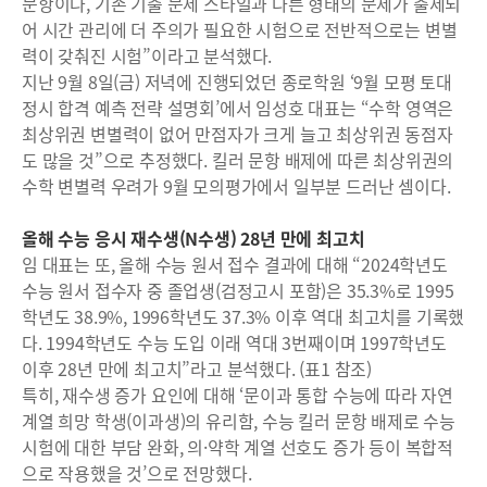
문항이나, 기존 기출 문제 스타일과 다른 형태의 문제가 출제되
어 시간 관리에 더 주의가 필요한 시험으로 전반적으로는 변별
력이 갖춰진 시험”이라고 분석했다.
지난 9월 8일(금) 저녁에 진행되었던 종로학원 ‘9월 모평 토대
정시 합격 예측 전략 설명회’에서 임성호 대표는 “수학 영역은
최상위권 변별력이 없어 만점자가 크게 늘고 최상위권 동점자
도 많을 것”으로 추정했다. 킬러 문항 배제에 따른 최상위권의
수학 변별력 우려가 9월 모의평가에서 일부분 드러난 셈이다.
올해 수능 응시 재수생(N수생) 28년 만에 최고치
임 대표는 또, 올해 수능 원서 접수 결과에 대해 “2024학년도
수능 원서 접수자 중 졸업생(검정고시 포함)은 35.3%로 1995
학년도 38.9%, 1996학년도 37.3% 이후 역대 최고치를 기록했
다. 1994학년도 수능 도입 이래 역대 3번째이며 1997학년도
이후 28년 만에 최고치”라고 분석했다. (표1 참조)
특히, 재수생 증가 요인에 대해 ‘문이과 통합 수능에 따라 자연
계열 희망 학생(이과생)의 유리함, 수능 킬러 문항 배제로 수능
시험에 대한 부담 완화, 의·약학 계열 선호도 증가 등이 복합적
으로 작용했을 것’으로 전망했다.