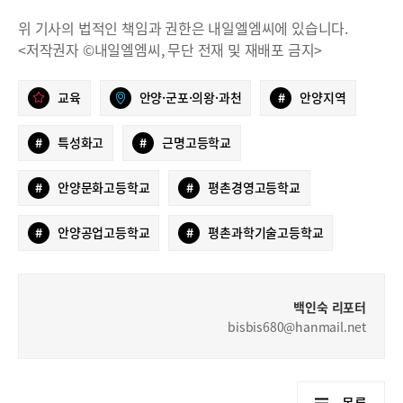
위 기사의 법적인 책임과 권한은 내일엘엠씨에 있습니다.
<저작권자 ©내일엘엠씨, 무단 전재 및 재배포 금지>
교육
안양·군포·의왕·과천
#
안양지역
#
특성화고
#
근명고등학교
#
안양문화고등학교
#
평촌경영고등학교
#
안양공업고등학교
#
평촌과학기술고등학교
백인숙 리포터
bisbis680@hanmail.net