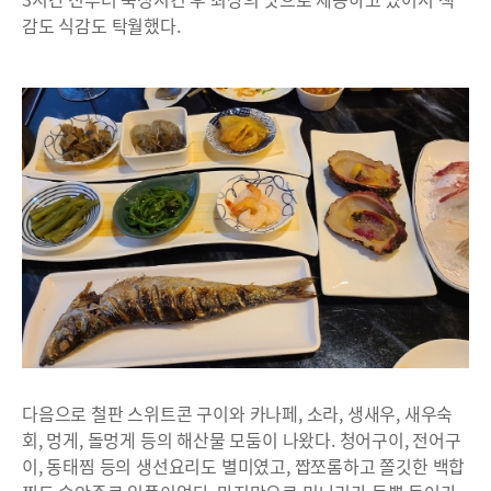
감도 식감도 탁월했다.
다음으로 철판 스위트콘 구이와 카나페, 소라, 생새우, 새우숙
회, 멍게, 돌멍게 등의 해산물 모둠이 나왔다. 청어구이, 전어구
이, 동태찜 등의 생선요리도 별미였고, 짭쪼롬하고 쫄깃한 백합