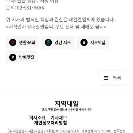
주차: 인근 공영주차장 이용
문의: 02-581-6656
위 기사의 법적인 책임과 권한은 내일엘엠씨에 있습니다.
<저작권자 ©내일엘엠씨, 무단 전재 및 재배포 금지>
생활·문화
강남·서초
#
서초맛집
#
방배맛집
목록
회사소개
기사제보
개인정보처리방침
(주)내일엘엠씨 서울시 강남구 테헤란로 151, 5층 514호 · 대표전화 02-575-6908 · 등록번호