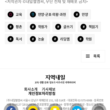
<저작권자 ©내일엘엠씨, 무단 전재 및 재배포 금지>
교육
안양·군포·의왕·과천
#
안양
#
평촌
#
학원가
#
글쓰기
#
책읽기
#
독서
#
논술
#
리딩엠
#
학원
목록
회사소개
기사제보
개인정보처리방침
(주)내일엘엠씨 서울시 강남구 테헤란로 151, 5층 514호 · 대표전화 02-575-6908 · 등록번호
서울 아04127 (2016.08.04) 최초발행일 2016.08.04 · 발행·편집인:석진성 · 청소년 보호책임
자:석진성 · 대표자 : 석진성 · 사업자등록번호 : 101-86-68457