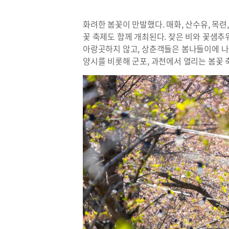
화려한 봄꽃이 만발했다. 매화, 산수유, 목련
꽃 축제도 함께 개최된다. 잦은 비와 꽃샘추
아랑곳하지 않고, 상춘객들은 봄나들이에 나
양시를 비롯해 군포, 과천에서 열리는 봄꽃 