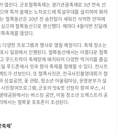
 열린다. 군포철쭉축제는 경기관광축제로 3년 연속 선
했으며 특히 올해는 노차로드에 특설무대를 설치하여 화려
는 철쭉동산은 20년 전 송전탑이 세워진 삭막한 언덕에
 심으며 철쭉동산으로 변신했다. 해마다 4월이면 진달래
철쭉축제를 열었다.
욱 다양한 프로그램과 행사로 열릴 예정이다. 축제 장소는
군포시 일원에서 진행된다. 철쭉동산에서는 아름다운 철쭉
되고 푸드트럭이 축제장에 배치되어 다양한 먹거리를 즐길
일 푸드존에서 맛과 향의 축제를 함께할 수 있다. 전시프
젝트가 선보인다. 또 철쭉사진관, 전국사진촬영대회가 철
 상설공연, 꽃 관람, 청소년 어울림마당, 운영본부가 설
시민참여프로그램, 군포의 맛&멋 선정자 참여 부스, 시
 생태공원에서는 버스킹 공연, 아동 청소년 오케스트라 공
리에서는 철쭉꽃 포토존이 조성된다.
꽃축제’