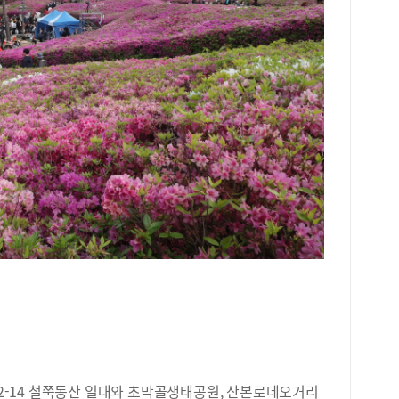
152-14 철쭉동산 일대와 초막골생태공원, 산본로데오거리