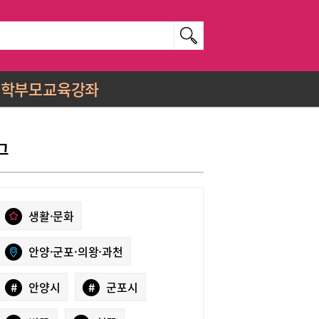
학부모교육강좌
그
생활·문화
안양·군포·의왕·과천
#
안양시
#
군포시