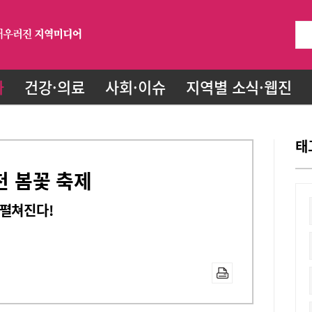
화
건강·의료
사회·이슈
지역별 소식·웹진
태
천 봄꽃 축제
 펼쳐진다!