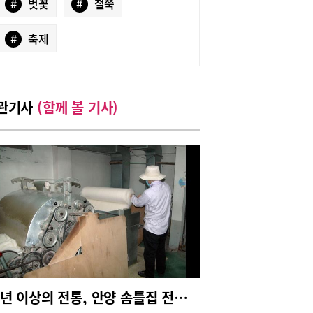
#
벗꽃
#
철쭉
#
축제
관기사
(함께 볼 기사)
30년 이상의 전통, 안양 솜틀집 전문 ‘행복솜틀집’