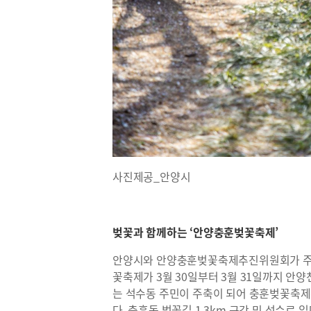
사진제공_안양시
벚꽃과 함께하는 ‘안양충훈벚꽃축제’
안양시와 안양충훈벚꽃축제추진위원회가 주
꽃축제가 3월 30일부터 3월 31일까지 안양
는 석수동 주민이 주축이 되어 충훈벚꽃축제
다. 충훈동 벚꽃길 1.3km 구간 및 석수로