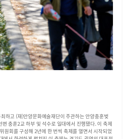
있다
저렴
지 
들은
침구
께를
할 
공고
최하고 (재)안양문화예술재단이 주관하는 안양충훈벚
천변 충훈2교 하부 및 석수로 일대에서 진행됐다. 이 축제
위원회를 구성해 2년에 한 번씩 축제를 열면서 시작되었
 일대에서 화려하게 펼쳐진 이 축제는 경기도 권역의 대표적