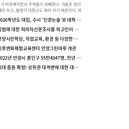
가 따뜻해지면서 주부들이 바빠졌다. 겨울옷 정리
해야 하고, 봄맞이 대청소도 해야 하기 때문이다. 하
 무엇보다 신경 써서 봄맞이 관리에 나서야 하는
2026학년도 대입, 수시 ‘인문논술’로 대학 업그레이드 하자!
 바로 이불. 안양 호계동에서 20년 넘게 솜 트는 공
 솜틀집을 함께 운영하고 있는 ‘행복솜틀집’ 김용
공범에 대한 피의자신문조서를 피고인이 부인하는 경우 그 증거능력
사장은 “겨우내 사용한 겨울이불은 땀 등 분비물과
안양시민학당, 직업교육, 환경 등 다양한 프로그램 가득~
 등으로 많이 오염돼 있다”며 “이불은 꼭 세탁하고
에 잘 말린 후 보관해야 오래 사용할 수 있고, 목화
기후변화체험교육센터 안양그린마루 개관
이불의 경우 솜을 틀어주면 세균과 이물질, 먼지 등
2022년 안양시 총인구 55만4347명, 전년 대비 0.2% 증가
오염이 제거되고 솜도 살아나 다음 겨울에 더 따뜻
 덮을 수 있다”고 조언했다. 또 “솜은 이불 속에 들
의대 증원 확정! 상위권 대격변에 대한 대응은?
 있어 소비자들이 눈으로 직접 확인하기가 쉽지 않
며 “목화솜은 귀한 솜 인만큼 솜 트는 작업 현장을
 눈으로 확인할 수 있는 업체에 맡기는 것이 좋
고 덧붙였다.행복솜틀집은 솜 트는 기계를 갖추고
 직접 터주는 전문 업체로 품질을 민감하게 따지는
 사찰에 들어가는 방석의 솜을 터주는 곳으로도 유
다. 직접 공장을 운영하기 때문에 솜 트는 것을 직
볼 수 있고 시간도 적게 걸린다. 목화솜 이외에 일반
솜 등도 터주며 혼수용 침구, 신생아, 어린이를 위
이불과 배게 등을 취향과 기능에 맞춰 주문할 수도