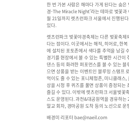
한 번 가본 사람은 해마다 가게 된다는 숨은
경-The Miracle Night'라는 테마로 벚
월 21일까지 렛츠런파크 서울에서 진행된다.
있다.
렛츠런파크 벚꽃야경축제는 다른 벚꽃축제와 
다는 점이다. 이곳에서는 해적, 히어로, 한
에 설치된 포토존에서 색다를 추억을 남길 
경기를 현장에서 볼 수 있는 특별한 시간이 주
댄스 등의 화려한 퍼포먼스를 볼 수 있는 
으면 상품을 받는 이벤트인 블루밍 스탬프 
먹이도 줄 수 있는 포니체험존, 미니클래스,
상을 시청 후 퀴즈를 풀면 상품이 증정되는
즐길 수 있다. 이밖에 렛츠런파크 서울벚꽃
스도 운영된다. 과천&대공원역을 경유하는 
말교 회차, 경마공원 도착 등의 노선으로 운
배경미 리포터 bae@naeil.com