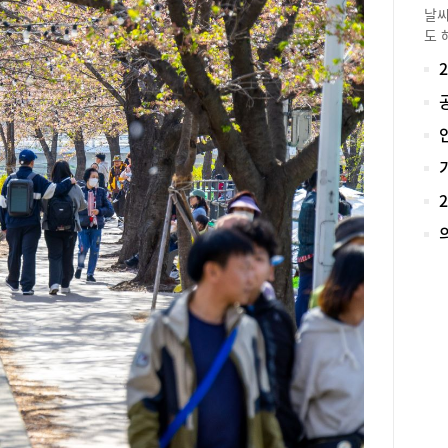
날씨
도 
지만
것이
장과
석 
먼지
햇볕
솜 
의 
하게
어가
다”
직접
다”
솜을
유명
명하
접 
화학
한 