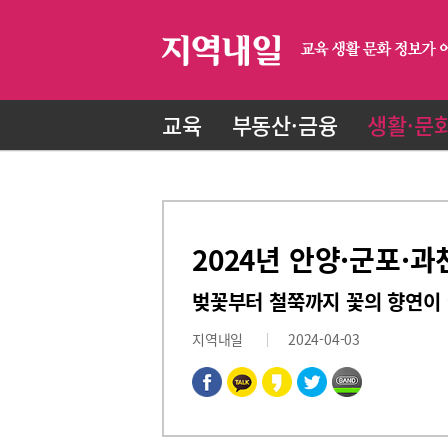
교육
부동산·금융
생활·문
2024년 안양·군포·과
벚꽃부터 철쭉까지 꽃의 향연이
지역내일
2024-04-03