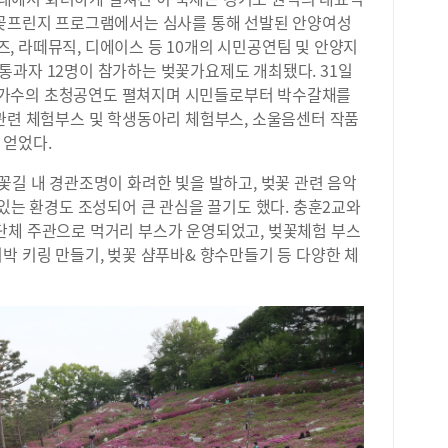
벚꽃프린지 프로그램에서는 심사를 통해 선발된 안양여성
, 라떼뮤직, 디에이스 등 10개의 시민공연팀 및 안양지
통과자 12명이 참가하는 벚꽃가요제도 개최됐다. 31일
 가수의 초청공연도 펼쳐지며 시민들로부터 박수갈채를
 관련 체험부스 및 학생동아리 체험부스, 소울음센터 작품
 얻었다.
꽃길 내 경관조명이 화려한 빛을 발하고, 벚꽃 관련 음악
 있는 환경도 조성되어 큰 관심을 끌기도 했다. 충훈2교와
단체 주관으로 먹거리 부스가 운영되었고, 벚꽃체험 부스
박 키링 만들기, 벚꽃 샴푸바& 향수만들기 등 다양한 체