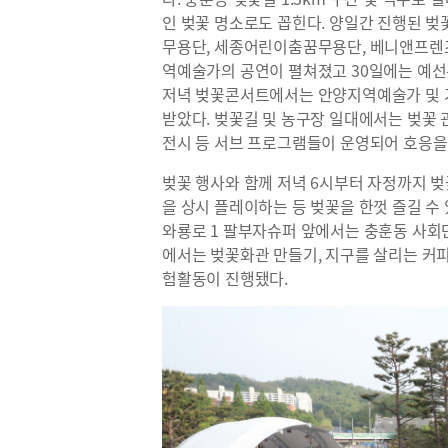
인 벚꽃 명소로도 꼽힌다. 양일간 진행된 
무용단, 세종어린이춤꿈무용단, 베니앤프렌즈
역예술가의 공연이 펼쳐졌고 30일에는 예선
저녁 벚꽃콘서트에서는 안양지역예술가 및
받았다. 벚꽃길 및 농구장 일대에서는 벚꽃
전시 등 서브 프로그램들이 운영되어 호응을
벚꽃 행사와 함께 저녁 6시부터 자정까지 벚
을 상시 플레이하는 등 벚꽃을 한껏 즐길 수
와룡로 1 팔부자슈퍼 앞에서는 충훈동 사회
에서는 벚꽃화관 만들기, 지구를 살리는 커피
험활동이 진행됐다.