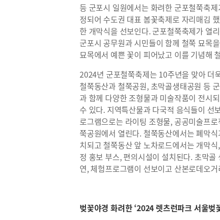
등 군포시 일원에서는 화려한 군포철쭉축제가
정되어 수도권 대표 봄꽃축제로 자리매김 
한 개막식을 선보인다. 군포철쭉축제가 열리
군포시 공무원과 시민들이 함께 철쭉 묘목을
묘목에서 예쁜 꽃이 피어났고 이를 기념해 
2024년 군포철쭉축제는 10주년을 맞아 더
철쭉동산과 철쭉공원, 초막골생태공원 등 
과 함께 다양한 조형물과 미술작품이 전시
수 있다. 지역특산물과 다국적 음식들이 선보
로그램으로는 라이팅 조형물, 공공미술프로
쭉공원에서 열린다. 철쭉동산에서는 폐막식과
치되고 철쭉동산 앞 노차로드에서는 개막식, 
정 홍보 부스, 편의시설이 설치된다. 초막골
연, 체험프로그램이 선보이고 산본로데오거
벚꽃야경 화려한 ‘2024 렛츠런파크 서울벚