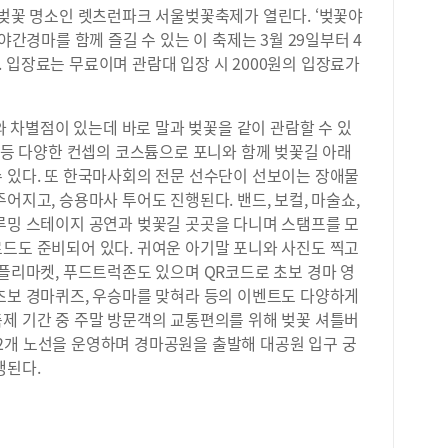
 벚꽃 명소인 렛츠런파크 서울벚꽃축제가 열린다. ‘벚꽃야
꽃과 야간경마를 함께 즐길 수 있는 이 축제는 3월 29일부터 4
 입장료는 무료이며 관람대 입장 시 2000원의 입장료가
차별점이 있는데 바로 말과 벚꽃을 같이 관람할 수 있
복 등 다양한 컨셉의 코스튬으로 포니와 함께 벚꽃길 아래
수 있다. 또 한국마사회의 전문 선수단이 선보이는 장애물
어지고, 승용마사 투어도 진행된다. 밴드, 보컬, 마술쇼,
블루밍 스테이지 공연과 벚꽃길 곳곳을 다니며 스탬프를 모
로드도 준비되어 있다. 귀여운 아기말 포니와 사진도 찍고
 플리마켓, 푸드트럭존도 있으며 QR코드로 초보 경마 영
 초보 경마퀴즈, 우승마를 맞혀라 등의 이벤트도 다양하게
축제 기간 중 주말 방문객의 교통편의를 위해 벚꽃 셔틀버
2개 노선을 운영하며 경마공원을 출발해 대공원 입구 궁
행된다.