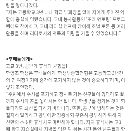
량을 쌓아나갔다.
“저는 고등학교 3년 내내 학급 부회장을 맡아 저에게 주어진 역
할에 충실히 임했습니다. 교내 봉사활동인 ‘또래 멘토링’ 프로그
램에도 참여하고, 교내 리더십 캠프에 참여해 조별 토론 등 여러
활동을 하며 리더로서의 덕목과 역량을 키울 수 있었습니다.”
<후배들에게>
고교 3년, 공부와 휴식의 균형을!
함영조 학생은 후배들에게 ‘학생부종합전형은 고등학교 3년간
의 긴 여정이기에 중간에 포기하지 않는 것이 중요하다’라며, 이
렇게 조언했다.
“주변에서 수시를 포기하고 정시로 가는 친구들이 많더라도 끝
까지 수시의 끈을 놓아서는 안 됩니다. 학생부를 챙기는 것이 힘
들더라도 최선을 다하기 바랍니다. 또한, 공부에 방해되는 것은
철저히 멀리하고 공부에만 집중하되 꾸준히 공부하기 위해 자
신만의 소소한 휴식처도 마련해야 합니다. 저의 휴식처는 고3
때 학교 자습실에서 저녁을 먹은 뒤 쉬는 시간 동안 친구들과 함