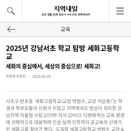
교육
2025년 강남서초 학교 탐방 세화고등학
교
세화의 중심에서, 세상의 중심으로! 세화고!
피옥희 리포터
2025-05-29
서초구 반포동 ‘세화고등학교(교장 박범수, 교감 이상용)’는 학
생과 학부모들의 신뢰가 두텁고 지역에서도 명성이 자자한 강
남지역 자율형 사립고(이하 자사고)이다. 다변화하는 교육 환경
에 선제적으로 대응하며 인성·실력·진학까지 공교육의 선례가
된 세화고를 찾아가 봤다. 도움말 세화고등학교 박범수 교장 &