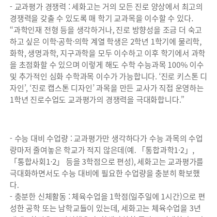
- 교과평가 경쟁력 : 세화고는 거의 모든 진로 양상에서 최고의
경쟁력을 갖출 수 있도록 매 학기 교과목을 이수할 수 있다.
“과학인재 전형 등을 생각하거나, 진로 방향성을 조금 더 숙고
하고 싶은 이학·공학·의학 계열 학생은 2학년 1학기에 물리학,
화학, 생명과학, 지구과학을 모두 이수하고 이후 학기에서 과학
을 초점화할 수 있으며 이렇게 해도 수학 수능과목 100% 이수
및 추가적인 심화 수학과목 이수가 가능합니다. ‘진로 키스톤 디
자인’, ‘진로 캡스톤 디자인’ 과목을 만든 교사가 직접 운영하는
1학년 진로수업도 교과평가의 경쟁력을 극대화합니다.”
- 수능 대비 수업량 : 교과평가만 생각하다가 수능 과목의 수업
량마저 줄여놓은 학교가 적지 않은데(예. 「통합과학1·2」,
「통합사회1·2」 등을 3학점으로 편성), 세화고는 교과평가를
극대화하면서도 수능 대비에 필요한 수업량을 충분히 확보했
다.
- 충분한 신체활동 : 체육수업을 1학점(일주일에 1시간)으로 편
성한 공학 또는 남학교들이 있는데, 세화고는 체육수업을 3년