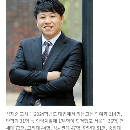
심재준 교사 : “2024학년도 대입에서 휘문고는 의예과 114명,
약학과 31명 등 의약계열에 174명이 합격했고 서울대 36명, 연
세대 73명, 고려대 44명, 성균관대 47명, 한양대 51명, 중앙대