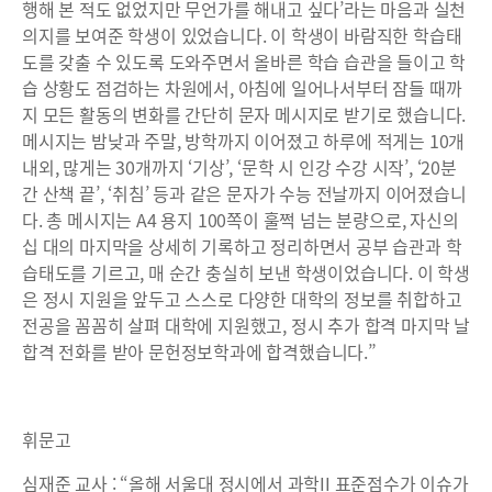
행해 본 적도 없었지만 무언가를 해내고 싶다’라는 마음과 실천
의지를 보여준 학생이 있었습니다. 이 학생이 바람직한 학습태
도를 갖출 수 있도록 도와주면서 올바른 학습 습관을 들이고 학
습 상황도 점검하는 차원에서, 아침에 일어나서부터 잠들 때까
지 모든 활동의 변화를 간단히 문자 메시지로 받기로 했습니다.
메시지는 밤낮과 주말, 방학까지 이어졌고 하루에 적게는 10개
내외, 많게는 30개까지 ‘기상’, ‘문학 시 인강 수강 시작’, ‘20분
간 산책 끝’, ‘취침’ 등과 같은 문자가 수능 전날까지 이어졌습니
다. 총 메시지는 A4 용지 100쪽이 훌쩍 넘는 분량으로, 자신의
십 대의 마지막을 상세히 기록하고 정리하면서 공부 습관과 학
습태도를 기르고, 매 순간 충실히 보낸 학생이었습니다. 이 학생
은 정시 지원을 앞두고 스스로 다양한 대학의 정보를 취합하고
전공을 꼼꼼히 살펴 대학에 지원했고, 정시 추가 합격 마지막 날
합격 전화를 받아 문헌정보학과에 합격했습니다.”
휘문고
심재준 교사 : “올해 서울대 정시에서 과학II 표준점수가 이슈가