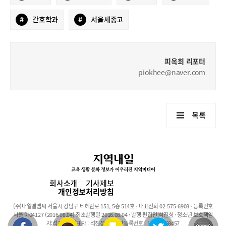
#
간호학과
#
서울세종고
피옥희 리포터
piokhee@naver.com
목록
회사소개
기사제보
개인정보처리방침
(주)내일엘엠씨 서울시 강남구 테헤란로 151, 5층 514호 · 대표전화 02-575-6908 · 등록번호
서울 아04127 (2016.08.04) 최초발행일 2016.08.04 · 발행·편집인:석진성 · 청소년 보호책임
자:석진성 · 대표자 : 석진성 · 사업자등록번호 : 101-86-68457