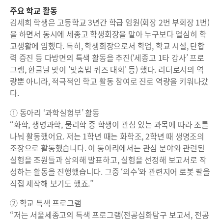
주요 학교 활동
김세희 학생은 고등학교 3년간 학급 임원(회장 2번 부회장 1번)
을 하면서 동시에 세종고 학생회장을 맡아 누구보다 열심히 학
교생활에 임했다. 특히, 학생회장으로서 학업, 학교 시설, 단합
력 증진 등 다방면의 특색 활동을 추진(‘세종고 1타 강사’ 프로
그램, 한글날 맞이 '맞춤법 퀴즈 대회' 등) 했다. 리더로서의 역
량뿐 아니라, 적극적인 학교 활동 참여로 진로 역량을 키워나갔
다.
① 동아리 ‘과학실험부’ 활동
“화학, 생명과학, 물리학 중 학생이 관심 있는 과목에 따라 조를
나눠 활동했어요. 저는 1학년 때는 화학조, 2학년 때 생명조의
조장으로 활동했습니다. 이 동아리에서는 관심 분야와 관련된
실험을 조원들과 상의해 발표하고, 실험을 선정해 보고서로 작
성하는 활동을 진행했습니다. 그중 ‘의수’와 관련지어 로봇 팔을
직접 제작해 보기도 했죠.”
② 학교 특색 프로그램
“저는 서울세종고의 특색 프로그램(전공심화탐구 보고서, 전공