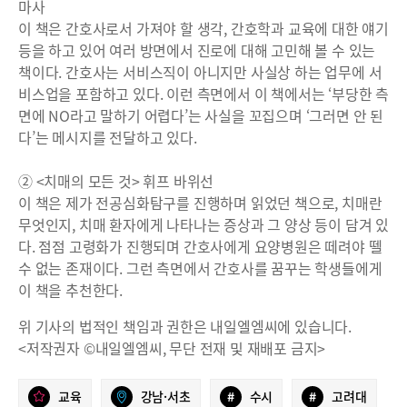
마사
이 책은 간호사로서 가져야 할 생각, 간호학과 교육에 대한 얘기
등을 하고 있어 여러 방면에서 진로에 대해 고민해 볼 수 있는
책이다. 간호사는 서비스직이 아니지만 사실상 하는 업무에 서
비스업을 포함하고 있다. 이런 측면에서 이 책에서는 ‘부당한 측
면에 NO라고 말하기 어렵다’는 사실을 꼬집으며 ‘그러면 안 된
다’는 메시지를 전달하고 있다.
② <치매의 모든 것> 휘프 바위선
이 책은 제가 전공심화탐구를 진행하며 읽었던 책으로, 치매란
무엇인지, 치매 환자에게 나타나는 증상과 그 양상 등이 담겨 있
다. 점점 고령화가 진행되며 간호사에게 요양병원은 떼려야 뗄
수 없는 존재이다. 그런 측면에서 간호사를 꿈꾸는 학생들에게
이 책을 추천한다.
위 기사의 법적인 책임과 권한은 내일엘엠씨에 있습니다.
<저작권자 ©내일엘엠씨, 무단 전재 및 재배포 금지>
교육
강남·서초
#
수시
#
고려대