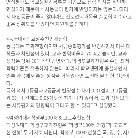
면접평가도 학교생활기록부를 기반으로 진학 의지를 확인하는
면접이기 때문에 석차등급이 평가에 반영되지는 않는다. 따라
서 내신등급이 좋지 않더라도 진로선택과목을 충분히 이수하고
좋은 성취도를 받았다면 지원해볼 만하다.
<동국대> 학교장추천인재전형
동국대는 교과전형이지만 서류종합평가를 반영하면서 다른 대
학들과 차별점이 있다. 교과 반영비율이 70%로 높지만, 교과
성적은 상위 10과목만 반영한다. 학생부교과전형은 수능 최저
학력기준을 적용하지 않는다. 따라서 학교생활에 충실하면서
일부 과목에서 좋은 성적을 거두었다면 도전해 볼 만한 전형이
다.
특히 석차 1등급과 2등급의 반영점수 차가 0.01점이고 1등급
과 3등급 간에도 0.05점밖에 차이 나지 않아서, 교과 성적보다
는 서류평가의 영향력이 크다고 할 수 있다”고 설명했다.
<덕성여대> 학생부100% & 고교추천전형
덕성여대의 학생부교과전형은 ‘학생부100% 전형’과 ‘고교추
천 전형’ 두 가지로 나뉜다. 학생부 100%전형은 국, 영, 수, 사/