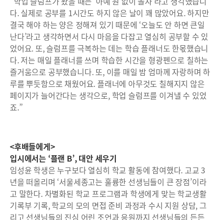
“학업 슬럼프가 왔을 때는 ‘아예 원 없이 놀자’라고 생각했습니
다. 실제로 공부를 1시간도 하지 않은 날이 꽤 많았어요. 하지만
결국 해야 하는 양은 정해져 있기 때문에 ‘오늘도 안 하면 큰일
난다’라고 생각하면서 다시 마음을 다잡고 열심히 공부할 수 있
었어요. 또, 슬럼프를 극복하는 데는 학습 플래너도 한몫했습니
다. 저는 매일 플래너를 쓰며 학습한 시간을 형광펜으로 칠하는
즐거움으로 공부했습니다. 또, 이를 매일 밤 엄마께 자랑하며 하
루를 뿌듯함으로 채웠어요. 플래너에 아무것도 칠해지지 않은
페이지가 늘어간다는 생각으로, 학업 슬럼프를 이겨낼 수 있었
죠.”
<후배들에게>
입시에서는 ‘플랜 B’, 대안 세우기
임성윤 학생은 누구보다 열심히 학교 활동에 참여했다. 고교 3
년을 떠올리며 ‘서울세종고는 훌륭한 선생님들이 큰 장점’이라
고 말한다. 차별화된 학교 프로그램과 학생에게 맞는 학교생활
기록부 기록, 학교의 모의 면접 준비 과정과 수시 지원 상담, 그
리고 선생님들의 진심 어린 조언과 응원까지 선생님들의 든든