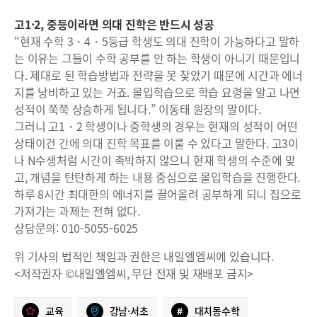
고1·2, 중등이라면 의대 진학은 반드시 성공
“현재 수학 3・4・5등급 학생도 의대 진학이 가능하다고 말하
는 이유는 그들이 수학 공부를 안 하는 학생이 아니기 때문입니
다. 제대로 된 학습방법과 전략을 못 찾았기 때문에 시간과 에너
지를 낭비하고 있는 거죠. 몰입학습으로 학습 요령을 알고 나면
성적이 쭉쭉 상승하게 됩니다.” 이동태 원장의 말이다.
그러니 고1・2 학생이나 중학생의 경우는 현재의 성적이 어떤
상태이건 간에 의대 진학 목표를 이룰 수 있다고 말한다. 고3이
나 N수생처럼 시간이 촉박하지 않으니 현재 학생의 수준에 맞
고, 개념을 탄탄하게 하는 내용 중심으로 몰입학습을 진행한다.
하루 8시간 최대한의 에너지를 끌어올려 공부하게 되니 집으로
가져가는 과제는 전혀 없다.
상담문의: 010-5055-6025
위 기사의 법적인 책임과 권한은 내일엘엠씨에 있습니다.
<저작권자 ©내일엘엠씨, 무단 전재 및 재배포 금지>
교육
강남·서초
#
대치동수학