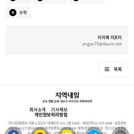
#
수학
이지혜 리포터
angus70@daum.net
목록
회사소개
기사제보
개인정보처리방침
(주)내일엘엠씨 서울시 강남구 테헤란로 151, 5층 514호 · 대표전화 02-575-6908 · 등록번호
서울 아04127 (2016.08.04) 최초발행일 2016.08.04 · 발행·편집인:석진성 · 청소년 보호책임
자:석진성 · 대표자 : 석진성 · 사업자등록번호 : 101-86-68457