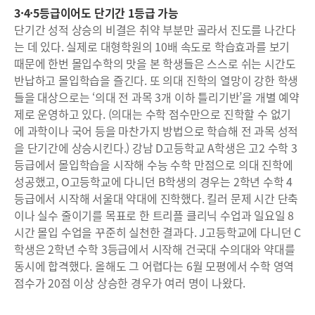
3·4·5등급이어도 단기간 1등급 가능
단기간 성적 상승의 비결은 취약 부분만 골라서 진도를 나간다
는 데 있다. 실제로 대형학원의 10배 속도로 학습효과를 보기
때문에 한번 몰입수학의 맛을 본 학생들은 스스로 쉬는 시간도
반납하고 몰입학습을 즐긴다. 또 의대 진학의 열망이 강한 학생
들을 대상으로는 ‘의대 전 과목 3개 이하 틀리기반’을 개별 예약
제로 운영하고 있다. (의대는 수학 점수만으로 진학할 수 없기
에 과학이나 국어 등을 마찬가지 방법으로 학습해 전 과목 성적
을 단기간에 상승시킨다.) 강남 D고등학교 A학생은 고2 수학 3
등급에서 몰입학습을 시작해 수능 수학 만점으로 의대 진학에
성공했고, O고등학교에 다니던 B학생의 경우는 2학년 수학 4
등급에서 시작해 서울대 약대에 진학했다. 킬러 문제 시간 단축
이나 실수 줄이기를 목표로 한 트리플 클리닉 수업과 일요일 8
시간 몰입 수업을 꾸준히 실천한 결과다. J고등학교에 다니던 C
학생은 2학년 수학 3등급에서 시작해 건국대 수의대와 약대를
동시에 합격했다. 올해도 그 어렵다는 6월 모평에서 수학 영역
점수가 20점 이상 상승한 경우가 여러 명이 나왔다.