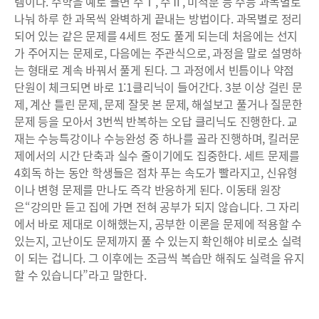
템이다. 수학을 예로 들면 수Ⅰ, 수Ⅱ, 미적분 등 수능 과목별로
나눠 하루 한 과목씩 완벽하게 끝내는 방법이다. 과목별로 정리
되어 있는 같은 문제를 4세트 정도 풀게 되는데 처음에는 선지
가 주어지는 문제로, 다음에는 주관식으로, 과정을 말로 설명하
는 형태로 계속 바꿔서 풀게 된다. 그 과정에서 빈틈이나 약점
단원이 체크되면 바로 1:1클리닉이 들어간다. 3분 이상 걸린 문
제, 계산 틀린 문제, 문제 잘못 본 문제, 해설보고 풀거나 질문한
문제 등을 모아서 3번씩 반복하는 오답 클리닉도 진행한다. 교
재는 수능특강이나 수능완성 중 하나를 골라 진행하며, 킬러문
제에서의 시간 단축과 실수 줄이기에도 집중한다. 세트 문제를
4회독 하는 동안 학생들은 점차 푸는 속도가 빨라지고, 신유형
이나 변형 문제를 만나도 즉각 반응하게 된다. 이동태 원장
은“강의만 듣고 집에 가면 전혀 공부가 되지 않습니다. 그 자리
에서 바로 제대로 이해했는지, 공부한 이론을 문제에 적용할 수
있는지, 고난이도 문제까지 풀 수 있는지 확인해야 비로소 실력
이 되는 겁니다. 그 이후에는 조금씩 복습만 해줘도 실력을 유지
할 수 있습니다”라고 말한다.