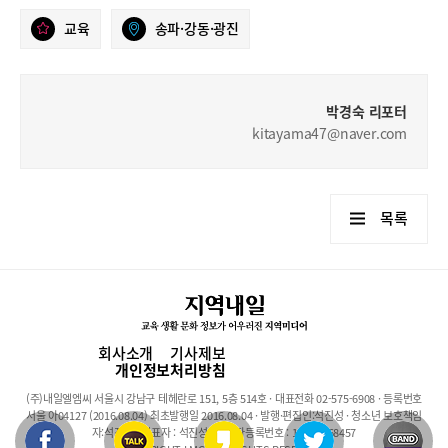
교육
송파·강동·광진
박경숙 리포터
kitayama47@naver.com
목록
회사소개
기사제보
개인정보처리방침
(주)내일엘엠씨 서울시 강남구 테헤란로 151, 5층 514호 · 대표전화 02-575-6908 · 등록번호
서울 아04127 (2016.08.04) 최초발행일 2016.08.04 · 발행·편집인:석진성 · 청소년 보호책임
자:석진성 · 대표자 : 석진성 · 사업자등록번호 : 101-86-68457