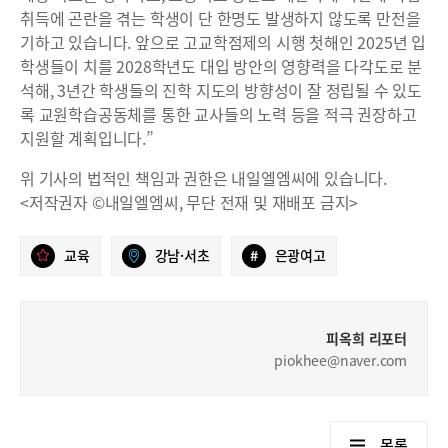
취득에 곤란을 겪는 학생이 단 한명도 발생하지 않도록 만전을
기하고 있습니다. 앞으로 고교학점제의 시행 첫해인 2025년 입
학생들이 치를 2028학년도 대입 방안의 영향력을 다각도로 분
석해, 3년간 학생들의 진학 지도의 방향성이 잘 정립될 수 있도
록 교원학습공동체를 통한 교사들의 노력 등을 적극 권장하고
지원할 계획입니다.”
위 기사의 법적인 책임과 권한은 내일엘엠씨에 있습니다.
<저작권자 ©내일엘엠씨, 무단 전재 및 재배포 금지>
교육
강남·서초
#
은광여고
피옥희 리포터
piokhee@naver.com
목록