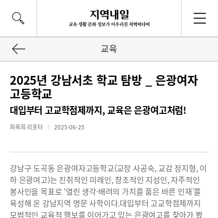
교육
2025년 강남서초 학교 탐방 _ 은광여자
고등학교
대입부터 고교학점제까지, 교육은 은광여고처럼!
피옥희 리포터
2025-06-25
강남구 도곡동 은광여자고등학교(교장 사공숙, 교감 정지형, 이
하 은광여고)는 진취적인 미래인, 창조적인 지성인, 자주적인
봉사인을 목표로 ‘열린 생각·배려의 가치를 품은 바른 인재’를
육성해 온 강남지역 명문 사학이다.대입부터 고교학점제까지
모범적인 교육적 행보를 이어가고 있는 은광여고를 찾아가 봤