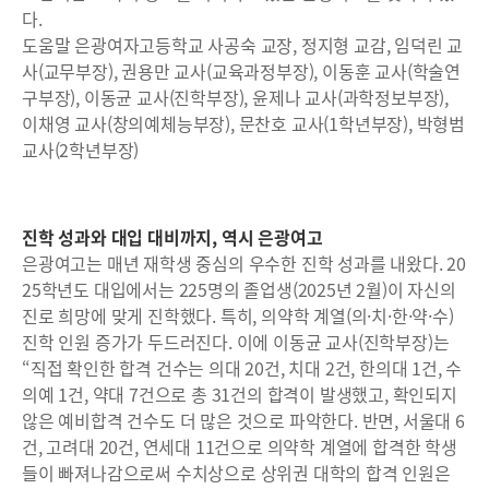
다.
도움말 은광여자고등학교 사공숙 교장, 정지형 교감, 임덕린 교
사(교무부장), 권용만 교사(교육과정부장), 이동훈 교사(학술연
구부장), 이동균 교사(진학부장), 윤제나 교사(과학정보부장),
이채영 교사(창의예체능부장), 문찬호 교사(1학년부장), 박형범
교사(2학년부장)
진학 성과와 대입 대비까지, 역시 은광여고
은광여고는 매년 재학생 중심의 우수한 진학 성과를 내왔다. 20
25학년도 대입에서는 225명의 졸업생(2025년 2월)이 자신의
진로 희망에 맞게 진학했다. 특히, 의약학 계열(의·치·한·약·수)
진학 인원 증가가 두드러진다. 이에 이동균 교사(진학부장)는
“직접 확인한 합격 건수는 의대 20건, 치대 2건, 한의대 1건, 수
의예 1건, 약대 7건으로 총 31건의 합격이 발생했고, 확인되지
않은 예비합격 건수도 더 많은 것으로 파악한다. 반면, 서울대 6
건, 고려대 20건, 연세대 11건으로 의약학 계열에 합격한 학생
들이 빠져나감으로써 수치상으로 상위권 대학의 합격 인원은