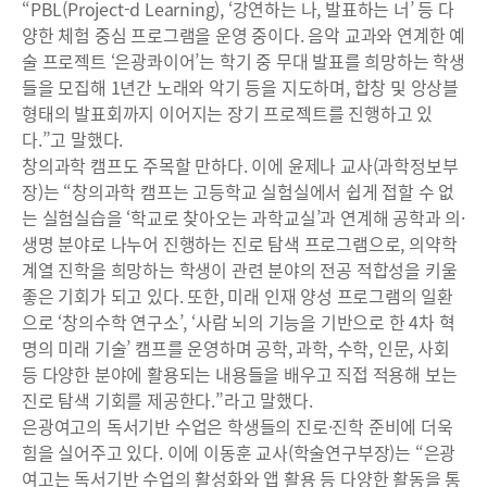
“PBL(Project-d Learning), ‘강연하는 나, 발표하는 너’ 등 다
양한 체험 중심 프로그램을 운영 중이다. 음악 교과와 연계한 예
술 프로젝트 ‘은광콰이어’는 학기 중 무대 발표를 희망하는 학생
들을 모집해 1년간 노래와 악기 등을 지도하며, 합창 및 앙상블
형태의 발표회까지 이어지는 장기 프로젝트를 진행하고 있
다.”고 말했다.
창의과학 캠프도 주목할 만하다. 이에 윤제나 교사(과학정보부
장)는 “창의과학 캠프는 고등학교 실험실에서 쉽게 접할 수 없
는 실험실습을 ‘학교로 찾아오는 과학교실’과 연계해 공학과 의·
생명 분야로 나누어 진행하는 진로 탐색 프로그램으로, 의약학
계열 진학을 희망하는 학생이 관련 분야의 전공 적합성을 키울
좋은 기회가 되고 있다. 또한, 미래 인재 양성 프로그램의 일환
으로 ‘창의수학 연구소’, ‘사람 뇌의 기능을 기반으로 한 4차 혁
명의 미래 기술’ 캠프를 운영하며 공학, 과학, 수학, 인문, 사회
등 다양한 분야에 활용되는 내용들을 배우고 직접 적용해 보는
진로 탐색 기회를 제공한다.”라고 말했다.
은광여고의 독서기반 수업은 학생들의 진로·진학 준비에 더욱
힘을 실어주고 있다. 이에 이동훈 교사(학술연구부장)는 “은광
여고는 독서기반 수업의 활성화와 앱 활용 등 다양한 활동을 통