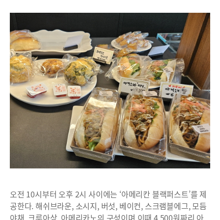
오전 10시부터 오후 2시 사이에는 ‘아메리칸 블랙퍼스트’를 제
공한다. 해쉬브라운, 소시지, 버섯, 베이컨, 스크램블에그, 모듬
야채, 크루아상, 아메리카노의 구성이며 이때 4,500원짜리 아