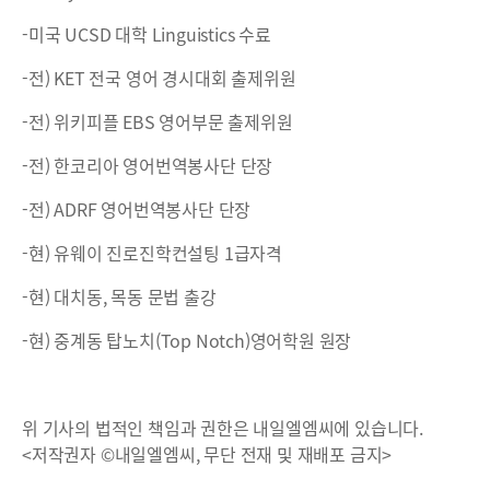
-미국 UCSD 대학 Linguistics 수료
-전) KET 전국 영어 경시대회 출제위원
-전) 위키피플 EBS 영어부문 출제위원
-전) 한코리아 영어번역봉사단 단장
-전) ADRF 영어번역봉사단 단장
-현) 유웨이 진로진학컨설팅 1급자격
-현) 대치동, 목동 문법 출강
-현) 중계동 탑노치(Top Notch)영어학원 원장
위 기사의 법적인 책임과 권한은 내일엘엠씨에 있습니다.
<저작권자 ©내일엘엠씨, 무단 전재 및 재배포 금지>