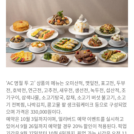
‘AC 명절 투 고’ 상품의 메뉴는 오미산적, 깻잎전, 표고전, 두부
전, 호박전, 연근전, 고추전, 새우전, 생선전, 녹두전, 섭산적, 조
기구이, 삼색나물, 소고기탕국, 잡채, 소고기 버섯 불고기, 소고
기 전복찜, 나박김치, 콩고물 팥 생크림케이크 등으로 구성되었
으며 가격은 330,000원이다.
예약은 10월 3일까지이며, 얼리버드 예약 이벤트를 실시하고
있어서 9월 26일까지 예약할 경우 20% 할인이 적용된다. 픽업
기간은 9월 27일부터 10월 6일까지, 픽업 가능 시간은 오전 11