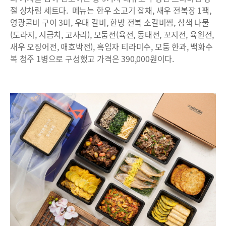
절 상차림 세트다. 메뉴는 한우 소고기 잡채, 새우 전복장 1팩,
영광굴비 구이 3미, 우대 갈비, 한방 전복 소갈비찜, 삼색 나물
(도라지, 시금치, 고사리), 모둠전(육전, 동태전, 꼬지전, 육원전,
새우 오징어전, 애호박전), 흑임자 티라미수, 모둠 한과, 백화수
복 청주 1병으로 구성했고 가격은 390,000원이다.