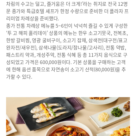
차림의 수고는 덜고, 즐거움은 더 크게!’라는 취지로 전국 12명
문 종가와 특급호텔 셰프가 한정 수량으로 준비한 더 플라자 프
리미엄 차례상을 준비했다.
종가 전통 차례상 메뉴를 5~6인이 넉넉히 즐길 수 있게 구성한
‘투 고 해피 홀리데이’ 상품의 메뉴는 한우 소고기뭇국, 전복초,
한방 갈비찜, 영광 굴비구이, 소고기 잡채, 삼색전(대구전/표고
완자전/새우전), 삼색나물(도라지/참나물/고사리), 전통 약밥,
패스트리 약과, 개성주악, 전통 식혜 등 총 11가지 음식으로 구
성되었고 가격은 600,000원이다. 기본 상품을 구매하는 고객
에 한해 옵션 품목으로 자연송이 소고기 산적(80,000원)을 추
가할 수 있다.