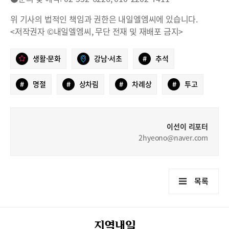
위 기사의 법적인 책임과 권한은 내일엘엠씨에 있습니다.
<저작권자 ©내일엘엠씨, 무단 전재 및 재배포 금지>
생활·문화
강남·서초
#
추석
#
명절
#
상차림
#
차례상
#
투고
이선이 리포터
2hyeono@naver.com
목록