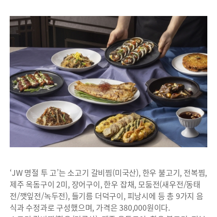
‘JW 명절 투 고’는 소고기 갈비찜(미국산), 한우 불고기, 전복찜,
제주 옥돔구이 2미, 장어구이, 한우 잡채, 모둠전(새우전/동태
전/깻잎전/녹두전), 들기름 더덕구이, 피낭시에 등 총 9가지 음
식과 수정과로 구성했으며, 가격은 380,000원이다.