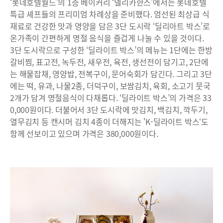
‘롯데호텔월드’의 1층 베이커리 ‘델리카한스’에서는 롯데호텔
특급 셰프들의 프리미엄 차례상을 준비했다. 엄선된 최상급 식
재료로 건강한 맛과 영양을 담은 3단 도시락 ‘딜리아트 박스’로
온가족이 간편하게 명절 음식을 즐겁게 나눌 수 있을 것이다.
3단 도시락으로 구성한 ‘딜라이트 박스’의 메뉴는 1단에는 한방
갈비찜, 표고전, 녹두전, 새우전, 육전, 생선전이 담기고, 2단에
는 해물잡채, 영양밥, 전복구이, 문어숙회가 담긴다. 그리고 3단
에는 떡, 유과, 나물2종, 더덕구이, 보쌈김치, 육회, 소고기 뭇국
2개가 담겨 명절음식이 다채롭다. ‘딜라이트 박스’의 가격은 33
0,000원이다. 더불어서 3단 도시락에 맛김치, 백김치, 깍두기,
열무김치 등 캔시머 김치 4종이 더해지는 'K-딜라이트 박스‘도
함께 선보이고 있으며 가격은 380,000원이다.