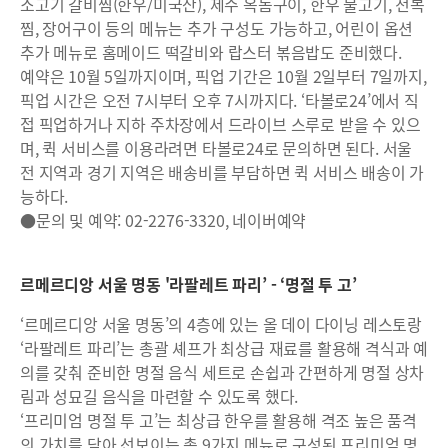
소고기 갈비찜(한우/미국산), 제주 옥돔구이, 한우 불고기, 전복
찜, 장어구이 등의 메뉴는 추가 구성도 가능하고, 어린이 옵션
추가 메뉴로 홈메이드 떡갈비와 랍스터 볶음밥도 준비했다.
예약은 10월 5일까지이며, 픽업 기간은 10월 2일부터 7일까지,
픽업 시간은 오전 7시부터 오후 7시까지다. ‘타볼로24’에서 직
접 픽업하거나 지하 주차장에서 드라이브 스루로 받을 수 있으
며, 퀵 서비스를 이용라려면 타볼로24로 문의하면 된다. 서울
전 지역과 경기 지역은 배송비를 부담하면 퀵 서비스 배송이 가
능하다.
●문의 및 예약: 02-2276-3320, 네이버예약
르메르디앙 서울 명동 '라팔레트 파리’ - ‘명절 투 고’
‘르메르디앙 서울 명동’의 4층에 있는 올 데이 다이닝 레스토랑
‘라팔레트 파리’는 총괄 셰프가 최상급 재료를 활용해 격식과 예
의를 갖춰 준비한 명절 음식 세트로 손쉽과 간편하게 명절 상차
림과 성묘길 음식을 마련할 수 있도록 했다.
‘프리미엄 명절 투 고’는 최상급 한우를 활용해 격조 높은 품격
의 가치를 담아 선보이는 총 9가지 메뉴로 구성된 프리미엄 명