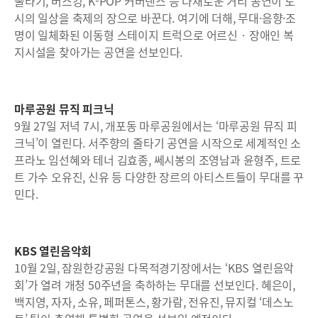
줄타기, 버스킹, K-POP 커버댄스 등 다채로운 거리 공연이 도
시의 일상을 축제의 장으로 바꾼다. 여기에 더해, 무대·음향·조
명이 일체화된 이동형 스테이지 트럭으로 어르신‧장애인 복
지시설을 찾아가는 공연을 선보인다.
마루공원 뮤직 피크닉
9월 27일 저녁 7시, 개포동 마루공원에서는 ‘마루공원 뮤직 피
크닉’이 열린다. 서주향의 줄타기 공연을 시작으로 세계적인 소
프라노 임선혜와 테너 김효종, 쎄시봉의 조영남과 윤형주, 트로
트 가수 오유진, 신유 등 다양한 장르의 아티스트들이 무대를 꾸
민다.
KBS 열린음악회
10월 2일, 잠원한강공원 다목적경기장에서는 ‘KBS 열린음악
회’가 열려 개청 50주년을 축하하는 무대를 선보인다. 혜은이,
백지영, 자자, 소유, 페퍼톤스, 황가람, 전유진, 뮤지컬 ‘데스노