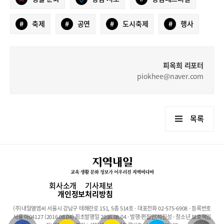
#
축제
#
공연
#
도시축제
#
행사
피옥희 리포터
piokhee@naver.com
목록
회사소개
기사제보
개인정보처리방침
(주)내일엘엠씨 서울시 강남구 테헤란로 151, 5층 514호 · 대표전화 02-575-6908 · 등록번호
서울 아04127 (2016.08.04) 최초발행일 2016.08.04 · 발행·편집인:석진성 · 청소년 보호책임