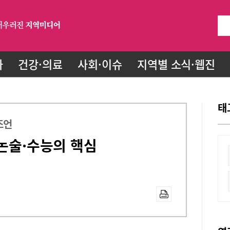
화
건강·의료
사회·이슈
지역별 소식·웹진
태
조언
·논술·수능의 핵심