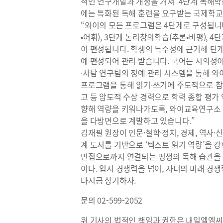
적인 연구개발과 개정을 거쳐 ‘4단계 독해학
에는 특화된 독해 훈련을 요구받는 국제학교와 
“와이의 모든 프로그램은 4단계로 구성됩니다.
•어휘), 3단계 논리창의학습(추론•비평), 
이 편성됩니다. 학생의 특수성에 근거해 단
예 편성되어 관리 받습니다. 국어는 시의
·사탐 연구팀의 정예 관리 시스템을 통해 
프로그램을 통해 읽기·쓰기에 주도적으로 참여
고 등 압도적 수상 경력으로 학력 종합 평가
향해 역량을 키워나가도록, 와이교육연구소
을 다방면으로 계발하고 있습니다.”
김재필 원장이 인문·철학·정치, 경제, 역사·
계 도서를 기반으로 ‘텍스트 읽기 역량’을 
면접으로까지 연결되는 평생의 독해 습관을
이다. 입시 경쟁력을 넘어, 자녀의 미래 경
다시금 상기하자.
문의 02-599-2052
위 기사의 법적인 책임과 권한은 내일엘엠씨