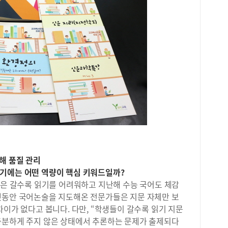
수십
현장
만,
있다
다.
대 
라는
있다
이에
만한
저자
는 
무기
등급
권을
내 
생들
로 
은 
중요
성을
히 
해 품질 관리
아졌
있으
기에는 어떤 역량이 핵심 키워드일까?
공부
들은 갈수록 읽기를 어려워하고 지난해 수능 국어도 체감
독 
랫동안 국어논술을 지도해온 전문가들은 지문 자체만 보
교 
차이가 없다고 봅니다. 다만, “학생들이 갈수록 읽기 지문
대학
충분하게 주지 않은 상태에서 추론하는 문제가 출제되다
도의