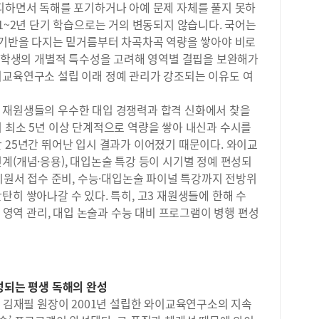
회피하면서 독해를 포기하거나 아예 문제 자체를 풀지 못하
들과
 1~2년 단기 학습으로는 거의 변동되지 않습니다. 국어는
있다
지에
, 기반을 다지는 밑거름부터 차곡차곡 역량을 쌓아야 비로
셈이
, 학생의 개별적 특수성을 고려해 영역별 결핍을 보완해가
이교육연구소 설립 이래 정예 관리가 강조되는 이유도 여
 재원생들의 우수한 대입 경쟁력과 합격 신화에서 찾을
 최소 5년 이상 단계적으로 역량을 쌓아 내신과 수시를
 25년간 뛰어난 입시 결과가 이어졌기 때문이다. 와이교
계(개념·응용), 대입논술 특강 등이 시기별 정예 편성되
수시원서 접수 준비, 수능·대입논술 파이널 특강까지 전방위
탄히 쌓아나갈 수 있다. 특히, 고3 재원생들에 한해 수
발 영역 관리, 대입 논술과 수능 대비 프로그램이 병행 편성
성되는 평생 독해의 완성
. 김재필 원장이 2001년 설립한 와이교육연구소의 지속