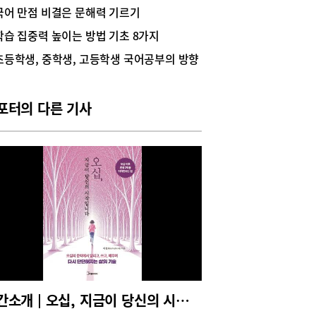
 학교 수업에서 접해봤을 법한 주제를 출제하는 경
국어 만점 비결은 문해력 기르기
 점차 짙어지면서 특히 올해는 교과 내용에 충실한
학습 집중력 높이는 방법 기초 8가지
이라면 충분히 접근 가능한 문제가 출제됐다. 문제
쉬워지면 우수 학생을 선발하는 변별력이 약해질까
초등학생, 중학생, 고등학생 국어공부의 방향
하던 서울의 상위대학들도 교과 범위 내 출제로 돌
 이유는 영어 지문과 수리 논술, 시사적인 주제를
하고 시험 시간 축소하는 등의 추가적인 조치로 나
포터의 다른 기사
 변별력을 확보했다고 보았기 때문이다.대학은 이
방식이 과거처럼 고난이도 문제를 통해 매우 탁월한
만을 선발하는 기능은 못해도, 수학 능력이 있는
을 선발하는 데는 문제가 없다고 보고 있다. 이러
기조는 교과 내 출제가 권고된 이후 올해가 정점이
할 수 있을 정도로 대세로 자리잡았다. 그러다보니
들의 논술에 대한 접근성도 높아져 수도권과 강남
편중된 논술 교육 불평등도 다소 완화됐다.키워드
‘하던 대로’이번 입시는 모든 대학들이 새로운 유형
 없이 기존 유형을 그대로 출제한 최초의 해로 기
다. 출제 유형이 바뀌었다고 하는 경희대와 숙명여
 기존 유형에서 문항과 분량을 바꾸는 정도에 머물
. 대학별로 유형 변화가 없는 이유는 수험생이 시
신간소개 | 오십, 지금이 당신의 시작입니다
 준비하는 데 예측 가능성을 높이기 위해서이기도