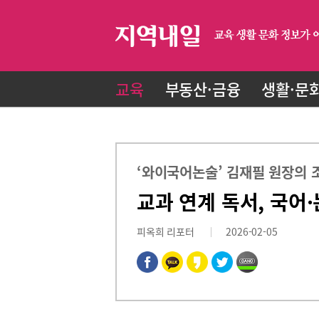
교육
부동산·금융
생활·문
‘와이국어논술’ 김재필 원장의 
교과 연계 독서, 국어
피옥희 리포터
2026-02-05