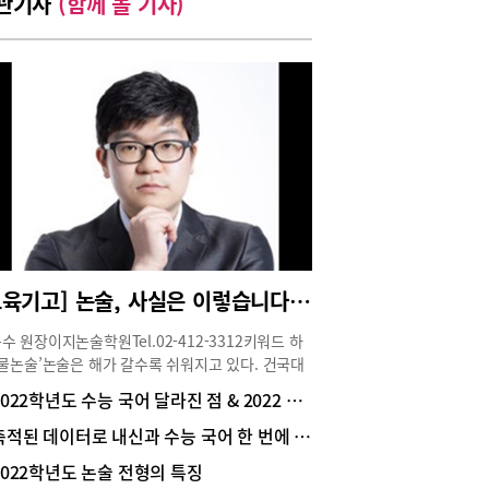
관기사
(함께 볼 기사)
[교육기고] 논술, 사실은 이렇습니다 ① 논술 전형이 달라지고 있다
수 원장이지논술학원Tel.02-412-3312키워드 하
‘물논술’논술은 해가 갈수록 쉬워지고 있다. 건국대
만 옛적 어려운 논술을 유지하고 있을 뿐, 그간 ‘어
2022학년도 수능 국어 달라진 점 & 2022 수능 국어 대비법
’, ‘고교 수준을 넘어서는 문제다’라는 평가를 들어
 연세대 서강대 이화여대 한양대 등이 줄줄이 그
축적된 데이터로 내신과 수능 국어 한 번에 잡는다
도를 내려 잡고 있다. 그 이유는 교과 내용 중심의
2022학년도 논술 전형의 특징
 출제 때문이다.교육부의 권고대로 교과 내의 지문