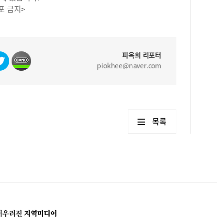
포 금지>
피옥희 리포터
piokhee@naver.com
목록