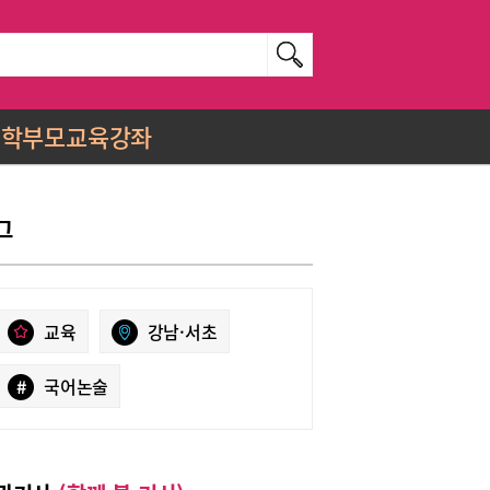
학부모교육강좌
그
교육
강남·서초
#
국어논술