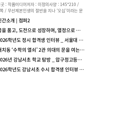
만, 수년 전처럼 출제 위원장이 의욕적으로 새로운
곳 : 작품미디어저자 : 이정의사양 : 145*210 /
 개발에 나서지 않기 때문이다.조국 사태 이후 입
2쪽 / 무선제본인생의 절반을 지나 ‘오십’이라는 문
 공정성이 주목받게 되면서 출제 위원들을 논술 시
 서면 많은 이들이 알 수 없는 불안감과 무력감에
신간소개 | 점퍼2
 그야말로 코앞에 둔 시점에서야 선임돼 문제를 출
인다.“이제 내 인생의 전성기는 끝난 것일까?”,
다. 시간이 없지만, 급격한 유형 변화로 인해 시험
 이상의 성장은 불가능한 나이일까?”라며 망설이는
꿈을 품고, 도전으로 성장하며, 열정으로 미래를 준비하는 학교, 중대부고
에 대한 사전 정보가 매우 중요해질 수 있는 가능
들에게 조용하지만 단단한 목소리로 ‘오십, 지금
 없애기 위해 기존 유형대로 무난하게 잡음없이 출
2026학년도 정시 합격생 인터뷰 _ 서울대 경영학과 1학년 한지호(숙명여고 졸업)
순간이 당신의 진짜 시작’이라고 외치는 신간이 출
려는 경향이 강해지고 있다.채점 기준도 마찬가지
다. 작품미디어가 내놓은 이정의 작가의 자전적 에
대치동 ‘수학의 열쇠’ 2관 의대의 문을 여는 ‘황금열쇠 스터디 프로그램’
 수년간 이어온 채점 기준에 여간해선 손을 대지 않
 『오십, 지금이 당신의 시작입니다』다.이 책은
. 모의 논술을 통해 살펴 보면 채점 기준은 대학별
2026년 강남서초 학교 탐방 _ 압구정고등학교
 성공담이나 뜬구름 잡으며 위로를 건네는 자기 계
그간의 특징을 그대로 유지하고 있다. 이제는 누구
가 아니다. 여섯 살에 어머니를, 스물두 살에 아버
2026학년도 강남서초 수시 합격생 인터뷰 _ 서울대 의예과 1학년 문범준(중산고 졸업)
 정답의 원리를 다 알고 예측 가능한 시험으로 변
 여의고 일찍부터 세상에 홀로 던져져 스스로 보호
면서 가르치기도 쉽고, 학생들도 ‘어려워서 못 하
 되어야 했던 한 여성의 치열한 생존 기록이자 실
’는 말은 더 이상 하지 않는다.키워드 셋 ‘내신 2등
인생 지침서다. 결혼 후 생계를 위해 시작한 반찬가
 논술 참전’논술 시험에 대한 오해가 걷히면서 정보
 1년 만에 무참히 실패하고 빚더미에 주저앉았던
칭성이 약해졌다. 2년 전만 해도 “내신이 안 좋아
는, 벼랑 끝에서 학습지 방문 교사로 교육계에 뛰
을 못 하겠다”는 학생과 학부모를 만나면 실질 반
었다. 이후 22년간을 버텨 내며 임대 아파트 거실
율을 계산해가며 “내신의 영향력은 없다”라며 설
방을 거쳐 90평 대형 학원 2관 확장, 가맹 회사 최
곤 했지만, 이제는 “내신이 안 좋아 논술을 해야겠
영예인 ‘전국 1등 원장’이라는 화려한 성과를 일궈
며 학원을 찾아 온다. 특히 일반고 내신 2등급 학생
.하지만 남들의 부러움을 한몸에 받던 성공의 정점
 대거 논술 시험에 응시하는 변화가 감지된다.내년
 저자는 깊은 정적과 공허함을 마주한다. 온종일
이 발표하는 입시 통계를 보면 분명해질 테지만,