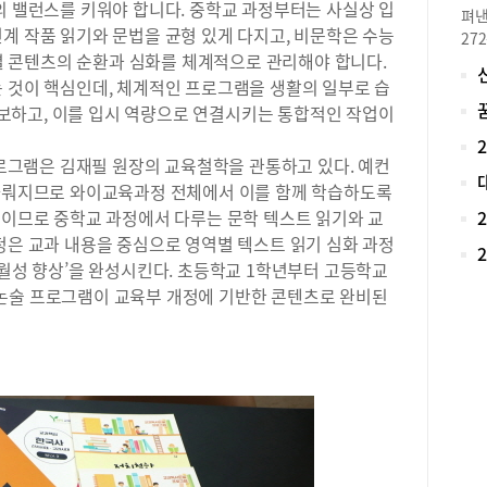
하지
의 밸런스를 키워야 합니다. 중학교 과정부터는 사실상 입
펴낸
유형
계 작품 읽기와 문법을 균형 있게 다지고, 비문학은 수능
27
시의
영역별 콘텐츠의 순환과 심화를 체계적으로 관리해야 합니다.
턱에
험을
휩싸
는 것이 핵심인데, 체계적인 프로그램을 생활의 일부로 습
제한
“더
보하고, 이를 입시 역량으로 연결시키는 통합적인 작업이
정보
중년
성을
이 
그램은 김재필 원장의 교육철학을 관통하고 있다. 예컨
제하
간됐
다.
 다뤄지므로 와이교육과정 전체에서 이를 함께 학습하도록
세이
는다
기이므로 중학교 과정에서 다루는 문학 텍스트 읽기와 교
흔한
로 
정은 교과 내용을 중심으로 영역별 텍스트 읽기 심화 과정
발서
라도
지를
수월성 향상’을 완성시킨다. 초등학교 1학년부터 고등학교
모하
자가
논술 프로그램이 교육부 개정에 기반한 콘텐츠로 완비된
겠다
전 
급,
게가
비대
저자
논술
어들
영비
공부
득하
고 
다”
냈다
들이
에서
대학