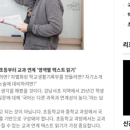
으로
향이
학생
가 
주저
아선
출제
리
름의
런 
학생
학생
초등부터 교과 연계 ‘영역별 텍스트 읽기’
한 
우려면? 차별화된 학교생활기록부를 만들려면? 자기소개
라 
학생
 논술에 대비하려면?’
에 
 생각을 해봤을 것이다. 강남서초 지역에서 25년간 학생
둘 
질문에 대해 ‘국어는 다른 과목과 연계성이 높다.’라는 답
개발
록됐
고 되는 것이 아닙니다. 초등학교와 중학교 과정에서 국
대도
’를 기반으로 구성돼야 합니다. 초등학교 과정에서는 교과
렀다
질 수 있는 교과 연계 텍스트 읽기가 가장 중요합니다.
험을