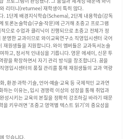
습’ 프로그램이 완성됐다. 그 품질과 체계성 때문에 와이
리터니(returnee) 재학생이 특히 많다.
 1단계 배경지식학습(Schema), 2단계 내용학습(강독
4단계 토론논술학습(구술·작문)에 근거해 초중고 프로그램
계적으로 수업과 클리닉이 진행되므로 초중고 전체가 정
성이 분명한 교과이므로 와이교육연구소 직영입시센터 국어
와이 재원생들을 지원합니다. 와이 멤버들은 교과독서논술
하고, 정서적 인내심을 기릅니다. 영문 에세이, 신문 투
 역량을 확장하면서 자기 관리 방식을 창조합니다. 꿈을
 직영입시센터의 품질 관리를 통해 재원생들의 교과 역량
신화, 환경·과학·기술, 언어·예술·교육 등 국제적인 교과연
강화하는 이유는, 입시 경쟁력 이상의 성장을 통해 취업과
 완성시키는 교육의 본질을 정확히 강조하길 바라기 때문
쟁력을 키우려면 ‘초중고 영역별 텍스트 읽기’의 중요성을
에 있습니다.