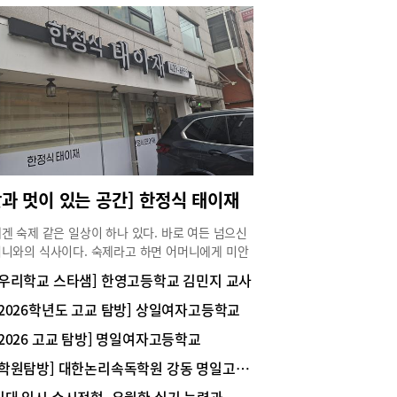
맛과 멋이 있는 공간] 한정식 태이재
겐 숙제 같은 일상이 하나 있다. 바로 여든 넘으신
니와의 식사이다. 숙제라고 하면 어머니에게 미안
마음이 들지만, 매번 숙제 검사를 받는 듯한 깐깐한
[우리학교 스타샘] 한영고등학교 김민지 교사
 후기를 들어야 하니 엄청 고난도 숙제이긴 하다.
과 허리가 좋지 않은 어머니와의 외식은 고려해야
[2026학년도 고교 탐방] 상일여자고등학교
것이 한둘이 아니다. 주차가 가능해야 하고, 좌식 테
[2026 고교 탐방] 명일여자고등학교
만 있는 곳은 안 된다. 또, 언젠가부터 매운 음식을
 못하셔서 너무 매운 메뉴도 제외시켜야 하고 고기
[학원탐방] 대한논리속독학원 강동 명일고덕 교육원 / 하남 미사강일 교육원
나 회도 안 된다.그래서 찾는 곳이 한정식. 친구의