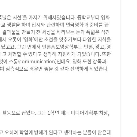
돌돌
리고
폭넓은 시선’을 가지기 위해서였습니다. 중학교부터 영화
않고
학교 생활을 하며 입시와 관련하여 연극영화과 준비를 끝
머니
드럽
인 결과물을 만들기 전 세상을 바라보는 눈과 폭넓은 식견
게 
래서 오롯이 ‘영화’에만 초점을 맞추기보다 다양한 지식을
그리
났고요. 그런 면에서 언론홍보영상학부는 언론, 광고, 영
아 
하고 체험할 수 있다고 생각해 지원하게 되었습니다. 또한
한 
소통(communication)인데요. 영화 또한 감독과
곡밥
여 심층적으로 배우면 좋을 것 같아 선택하게 되었습니
밥과
“밥
솥밥
을 
찌개
짜 
반찬
 활동으로 꼽았다. 그는 1학년 때는 미디어기획부 차장,
런 
머니
싶어
없고 오히려 학업에 방해가 된다고 생각하는 분들이 많은데
행복