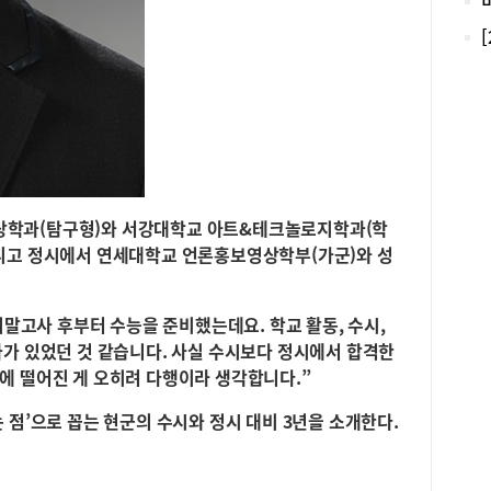
소개
도 
발렛
어도
주차
가니
간에
을 
지인
2만
상학과(탐구형)와 서강대학교 아트&테크놀로지학과(학
뭔가
리고 정시에서 연세대학교 언론홍보영상학부(가군)와 성
번에
않는
함된
기말고사 후부터 수능을 준비했는데요. 학교 활동, 수시,
로 
과가 있었던 것 같습니다. 사실 수시보다 정시에서 합격한
과 
다르
에 떨어진 게 오히려 다행이라 생각합니다.”
맛있
했다
 점’으로 꼽는 현군의 수시와 정시 대비 3년을 소개한다.
에 
에 
다.