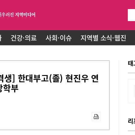
화
건강·의료
사회·이슈
지역별 소식·웹진
태
격생] 한대부고(졸) 현진우 연
상학부
리