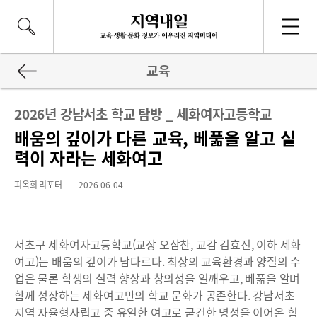
교육
2026년 강남서초 학교 탐방 _ 세화여자고등학교
배움의 깊이가 다른 교육, 베풂을 알고 실
력이 자라는 세화여고
피옥희 리포터
2026-06-04
서초구 세화여자고등학교(교장 오삼찬, 교감 김효진, 이하 세화
여고)는 배움의 깊이가 남다르다. 최상의 교육환경과 양질의 수
업은 물론 학생의 실력 향상과 창의성을 일깨우고, 베풂을 알며
함께 성장하는 세화여고만의 학교 문화가 공존한다. 강남서초
지역 자율형사립고 중 유일한 여고로 굳건한 명성을 이어온 힘