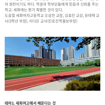
의 원천이기도 하다. 학생과 학부모들에게 믿음과 신뢰를 주는
학교. 세화에는 뭔가 특별한 것이 있다.
도움말 세화여자고등학교 오삼찬 교장, 김효진 교감, 유태혁 교
사(3학년 부장), 이다은 교사(진로진학홍보부장)
테마1. 세화여고에서 배운다는 것