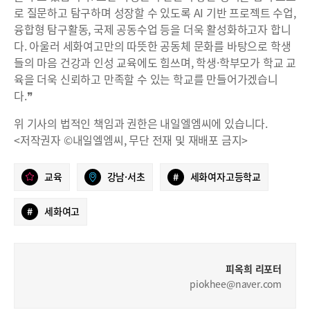
로 질문하고 탐구하며 성장할 수 있도록 AI 기반 프로젝트 수업,
융합형 탐구활동, 국제 공동수업 등을 더욱 활성화하고자 합니
다. 아울러 세화여고만의 따뜻한 공동체 문화를 바탕으로 학생
들의 마음 건강과 인성 교육에도 힘쓰며, 학생·학부모가 학교 교
육을 더욱 신뢰하고 만족할 수 있는 학교를 만들어가겠습니
다.❞
위 기사의 법적인 책임과 권한은 내일엘엠씨에 있습니다.
<저작권자 ©내일엘엠씨, 무단 전재 및 재배포 금지>
교육
강남·서초
#
세화여자고등학교
#
세화여고
피옥희 리포터
piokhee@naver.com