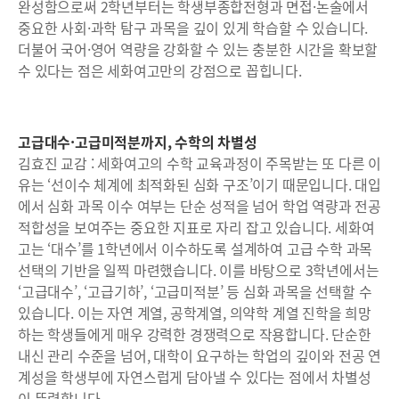
완성함으로써 2학년부터는 학생부종합전형과 면접·논술에서
중요한 사회·과학 탐구 과목을 깊이 있게 학습할 수 있습니다.
더불어 국어·영어 역량을 강화할 수 있는 충분한 시간을 확보할
수 있다는 점은 세화여고만의 강점으로 꼽힙니다.
고급대수·고급미적분까지, 수학의 차별성
김효진 교감 : 세화여고의 수학 교육과정이 주목받는 또 다른 이
유는 ‘선이수 체계에 최적화된 심화 구조’이기 때문입니다. 대입
에서 심화 과목 이수 여부는 단순 성적을 넘어 학업 역량과 전공
적합성을 보여주는 중요한 지표로 자리 잡고 있습니다. 세화여
고는 ‘대수’를 1학년에서 이수하도록 설계하여 고급 수학 과목
선택의 기반을 일찍 마련했습니다. 이를 바탕으로 3학년에서는
‘고급대수’, ‘고급기하’, ‘고급미적분’ 등 심화 과목을 선택할 수
있습니다. 이는 자연 계열, 공학계열, 의약학 계열 진학을 희망
하는 학생들에게 매우 강력한 경쟁력으로 작용합니다. 단순한
내신 관리 수준을 넘어, 대학이 요구하는 학업의 깊이와 전공 연
계성을 학생부에 자연스럽게 담아낼 수 있다는 점에서 차별성
이 뚜렷합니다.