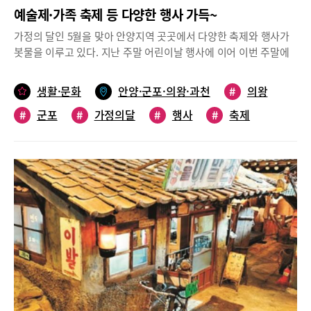
예술제·가족 축제 등 다양한 행사 가득~
가정의 달인 5월을 맞아 안양지역 곳곳에서 다양한 축제와 행사가
봇물을 이루고 있다. 지난 주말 어린이날 행사에 이어 이번 주말에
는 안양예술제와 지구촌 예술축제가 열리고, 다음 주에는 군포 가족
어울림축제와 의왕 온가족 행복축제가 진행될 예정이다. 5월 한 달
생활·문화
안양·군포·의왕·과천
#
의왕
간 열리는 다양한 지역 행사와 축제는 무엇인지, 주요 행사에 대한
#
군포
#
가정의달
#
행사
#
축제
내용을 소개해 본다.안양예술제와 지구촌 예술축제 오는 10일부터
열려안양 평촌중앙공원에서는 이번 주 10일부터 12일까지 안양예
#
가볼만한곳
술제와 지구촌 예술축제가 차례로 열린다.5월 10일과 11일에 진행
되는 ‘안앙예술제’는 올해 33회째를 맞이했으며, ‘꽃 피우리’라는 주
제로 다양한 행사를 선보인다는 계획이다. 우선, 10일 저녁 7시 30
분부터는 제33회 안양예술제의 개막식이 시작되고, 음악협회의 공
연과 이재옥 작가의 테마공연도 만나볼 수 있다. 또한, 이날에는 유
명가수들과 전자바이올리니스트의 축하 무대도 펼쳐진다.다음 날
인 11일에는 연극협회와 국악협회, 무용협회, 연예예술인협회가 차
례로 나서 다양한 주제의 마당극 공연을 선보일 예정이다.예술제 기
간, 전시와 체험 부스도 운영된다. 5월 8일부터 12일까지 안양 평촌
중앙공원 내에 마련된 야외갤러리에서는 ‘밖으로 나온 미술관’ 전시
가 진행되며, 공원 곳곳에 예술 체험 부스와 예술 판매 부스도 운영