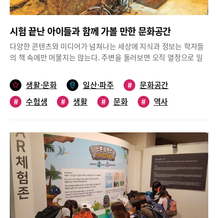
될 예정이다.한편, 5월 12일에는 안양 평촌중앙공원에서 ‘제14회
지구촌 예술축제’가 열린다. 지구촌 예술축제는 ‘하나된 세계, 우리
시험 끝난 아이들과 함께 가볼 만한 문화공간
는 지구촌 가족’을 주제로 하며, 다양한 예술 공연을 펼칠 계획이다.
12일 오전 11시부터 밤 9시까지 진행되며, 케이팝 콘서트와 국악공
다양한 콘텐츠와 미디어가 넘쳐나는 세상에 지식과 정보는 학자들
연, 초청 가수 및 연주단의 공연을 감상할 수 있다. 또한, 멕시코 공
의 책 속에만 머물지는 않는다. 주변을 둘러보면 오직 열정으로 일
연단과 아프리카 공연단, 러시아 공연단, 태국 공연단, 에콰도르 공
평생 수집해온 가치있는 희귀 자료들과 유물을 모아 소박한 박물관
연단도 참여한다.지구촌 예술축제에는 다문화 관련 체험 부스도 운
을 운영하는 곳이 적지 않다. 시간의 파도에 밀려 책 속 글귀로만 존
생활·문화
일산·파주
#
문화공간
영돼 시민들의 참여를 이끌게 된다.어버이날 맞이 동별 경로잔치와
재했던 유물들이 당당히 제 자리를 차지하고 있는 곳, 바로 테마박
어린이 공모전 진행안양시는 가정의 달을 맞아 5월 1일부터 어버이
#
수험생
#
생활
#
문화
#
역사
물관이다. 올 주말에는 중간고사 치르느라 고생했을 아이를 위해 책
날인 8일까지 동별 경로잔치를 진행한다.지난 1일 안양시 부림동을
대신 헤이리 생활 문화 역사공간을 둘러보면 어떨까.■헤이리 근현
#
박물관
#
가볼만한곳
시작으로 오는 8일까지 31개 동에서 경로잔치를 개최하며, 각 동 사
대사박물관“할머니 할아버지는 이렇게 살았단다~”헤이리 근현대
회단체가 관내 70세 이상 어르신을 모시고 진행하게 된다. 경로잔
사박물관은 정치 경제 생활 문화 등 우리 사회 전반의 근현대 생활
치에서는 식사 대접과 즐거운 문화공연 등이 펼쳐질 예정이다.안양
사 유물자료 7만 점을 전시한 테마박물관이다. 지하 1층에서 지상 3
동안구청에서는 동안구 관내 초등학생을 대상으로 한 ‘환경보전 그
층까지 총 4개의 전시관을 두고 있다. 지하 1층은 ‘풍물관’으로 초가
림·글짓기 공모전’을 개최한다. 5월 1일부터 31일까지 진행되는 이
집 기와집을 비롯해 달동네 살림살이, 전파사, 옛날식 다방, 엿장수
번 공모전은 환경보전의 중요성을 나타낼 수 있는 자유로운 내용을
집, 떡방앗간 등 42개의 저잣거리 세트가 조성돼 있다. 지상 1~2층
주제로 한다. 8절지 또는 4절지 그림이나 200자 원고지 10매 내외
에 조성된 ‘문화관’에는 20개의 테마로 문방구, 헌책방, 만화방, 레
의 글을 제출하면 되고, 동안구청에 직접 방문하거나 우편으로 접수
코드가게, 군 내무반, 새마을 회관, 소형삼륜차 등 근현대 문화 변천
할 수 있다.의왕과 군포에서도 가족 축제 예정의왕시에서는 오는
사를 보여준다. 3층 ‘역사관’에는 근현대 정치 100년사를 담아 역대