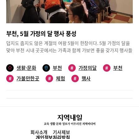
18일 오전 10시부터 ‘온가족 행복축제’가 열린다. 의왕시 가족센터
대통령전, 일제강점기와 독립운동, 6.25 동족상잔 전쟁, 86아시안
가 주관하는 이번 축제는 가족 체험마당과 뮤지컬 ‘알라딘’ 관람, 가
게임과 88올림픽, 2002 월드컵까지 다양한 근현대 사료가 전시돼
족 레크레이션, 가족 푸드마켓 등이 운영될 예정이다. 이중, 체험마
있다. ‘추억의 소장품관’에는 만화방에서 돈 내고 보던 국내최초 텔
당에는 캐리커쳐와 페이스페인팅, 비즈팔찌 만들기, 여러 나라 의상
레비전191, 아날로그 라디오, 공중전화기, 못난이 삼형제 등 추억의
체험, 레일기차 타기 등 다양한 체험 활동이 마련돼 즐거움을 배가
부천, 5월 가정의 달 행사 풍성
보물들이 옛 추억을 소환한다. 어른들은 자신의 어린 시절이 담긴
시킨다고. 버블쇼와 풍선아트도 즐길 수 있다.군포시에서는 오는
유물을 보며 추억에 잠기고 아이들은 60~70년대를 그린 ‘검정고무
덥지도 춥지도 않은 계절의 여왕 5월이 한창이다. 5월 가정의 달을
15일 군포국민체육센터 축구장에서 ‘가족어울림 축제’가 개최된다.
신’ 만화에서나 봄직한 생활 모습을 들여다보며 멀게는 할머니 할아
맞아 부천 시내 곳곳에서는 가족과 함께 가보면 좋을 갖가지 행사들
군포시 가족센터가 주관하며, 오전 11시부터 오후 4시까지 진행된
버지, 가깝게는 아빠 엄마의 어린 시절을 그려볼 수 있다.위치 파주
이 열리고 있다. 자녀 교육에 도움이 될 뿐만 아니라 온 가족의 여가
다. 축제는 기념식을 시작으로 가족 명랑운동회와 가족공연 등이 진
시 탄현면 헤이리마을길 59-85영업시간 오전 10시~오후 6시 (주말
시간을 위한 곳으로 떠나본다.인생사진 찍고 가상현실체험까지수
행되며, 다양한 문화체험 부스도 운영될 예정이다.
생활·문화
부천
#
가정의달
#
부천
오후 7시)요금 성인 7천원, 소인/청소년 5천원문의 031-957-
석박물관이 이달부터 AR(증강현실)과 VR(가상현실) 등을 더한 체
1125■아고라 정치박물관“정치는 멀리 있지 않아요~ 바로 여기
#
가볼만한곳
#
체험
#
행사
험형 박물관으로 새롭게 단장해 관람객을 맞이한다. 이번 전시실 개
에”아고라 정치박물관은 정치라는 단일 테마로 구성된 박물관으로
선 사업으로 ‘수석’ 관람이 보다 쉽게 접근하도록 기획되었
연세대학교 정치학과 신명순 교수가 30년간 모아온 국내외 정치 자
다.AR/VR 체험존은 돌을 구성하는 알갱이인 광물, 이제는 화석으
료와 기념 우표를 전시하는 공간이다. 고대 그리스 도시국가에서 민
로만 만날 수 있는 공룡 등 비교적 우리에게 친숙한 개념의 콘텐츠
회나 재판, 상업, 사교 등 다양한 활동이 펼쳐졌던 광장인 ‘아고
로 구성되어 전시 관람에 색다른 재미를 선사할 것이다.특히 약 45
라’에서 이름을 딴 아고라 정치박물관은 총 3개 층으로 구성돼 있
억 년 전 돌덩이에 불과했던 지구가 어떻게 지금처럼 푸른 모습으로
다. 1층 세계정치관에는 미국, 독일, 일본 등 세계 각국의 대통령 후
변할 수 있었는지, 지금은 화석으로만 만날 수 있는 공룡세계는 어
보들의 포스터로 장식돼 있다. 전시물 중에는 후보자들의 선거홍보
떤 모습이었는지를 AR과 VR체험을 통해 생생하게 알아보도록 했
회사소개
기사제보
물과 피규어, 인형, 접시, 완장, 투표용지, 과자 등 다양한 종류들이
다.두 체험은 모두 무료로 참여할 수 있으며, AR체험은 상시로, VR
개인정보처리방침