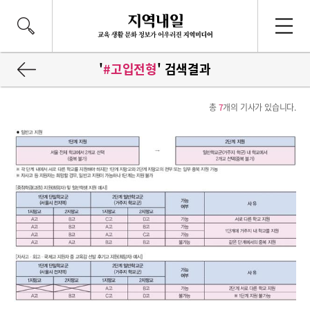
'
#고입전형
' 검색결과
총
7
개의 기사가 있습니다.