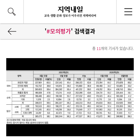
'
#모의평가
' 검색결과
총
11
개의 기사가 있습니다.