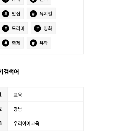
#
맛집
#
뮤지컬
#
드라마
#
영화
#
축제
#
유학
기검색어
1
교육
2
강남
3
우리아이교육