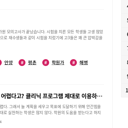
더 크다. 생기부는 좋지만 내신이 나빠서 지원하는 대학에서 떨
 수시로 중경외시 라인에 진학한다. 수시로는 건동홍 라인이 위
라 정시도 고려해야 대입에 성공할 수 있다.결론, 개인별 특성에
서 수시로 대학을 가고, 특목고는 수능을 잘 봐서 정시로 대학을
질적 수준, 모의고사 성적 등을 종합적으로 고려해 개인별 입시 전
평가원 모의고사가 끝났습니다. 시험을 치른 모든 학생들 고생 많았
개별 전략이 없다는 것은 나침반 없이 망망대해를 항해하는 난파선
음으로 재수생들과 같이 시험을 치렀기에 고3들은 꽤 큰 압박감을
 다른 대학에 합격하는 것이 현실이다. 개인별 입시 컨설팅을 통해
역들보다 더 시험을 잘 보는 경향이 생겼습니다. 왜 고3은 재수
종 입시연구소장
거쳐 재수를 하게 된 것인데 1년 사이에 뭔가 뿅 하고 근본적으
 가지 살펴보면, 재수생들은 수시로 진학하기가 어려운 구조여서
그 자체로 입시를 준비하는 기간이 길어지므로 공부량이 늘어날 것
안양
#
평촌
#
학원가
#
해병
 학습의 내적 동기가 고3 때 보다 강해졌을 것이란 것이 가장 일
 막연하게 느껴지기 때문에 본인이 할 수 있는 것만 해도 왠지 희
 기대를 하는 경우들이 많습니다. 그래서 실제로 공부를 잘하는
가나 동아리 활동 등에 대부분의 시간을 쓰고 결국 공부 자체는
는 뛰어난 학생을 뽑고자 하는데 고등학생들은 뛰어나지 않더라도
수학이 어렵다고? 클리닉 프로그램 제대로 이용하면 성적은 결과로!
이란 희망을 갖습니다. 결국 공부량이 현저히 적은 학생 또는 깊
준비하고자 간단한 문제들을 반복적인 풀기만 하는 학생이 됩니다.
렵다. 그래서 늘 계획을 세우고 목표에 도달하기 위해 안간힘을
요. 저를 찾는 많은 학부모님들은 비슷한 고민을 갖고 오십니다.
대로 실천하는 학생은 많지 않다. 학원의 도움을 받는다고 하지
 질문합니다. “아이가 봄에 충분히 씨를 뿌렸나요? 물도 잘 주고
게 맞는 최적화된 학습 방법을 제공하는 곳을 찾는 것 또한 생각
히 익을 때까지 기다렸습니까?” 모든 경쟁의 기본은 이기기 위해
4
 않은 것이 현실.실천이성 수학학원 윤지원 원장은 “실천이성학
. 재수생들과 견주어도 공부를 많이 한 고3은 재수생보다도 훨