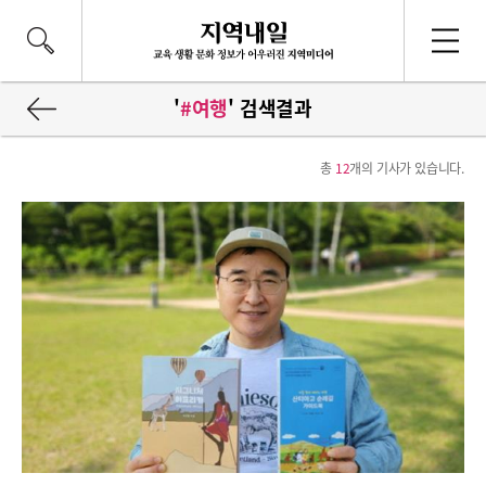
'
#여행
' 검색결과
총
12
개의 기사가 있습니다.