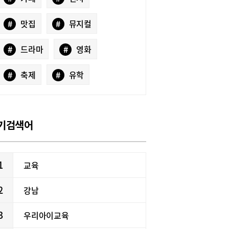
#
맛집
#
뮤지컬
#
드라마
#
영화
#
축제
#
유학
기검색어
1
교육
2
강남
3
우리아이교육