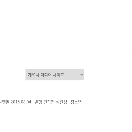
발행일 2016.08.04 · 발행·편집인:석진성 · 청소년