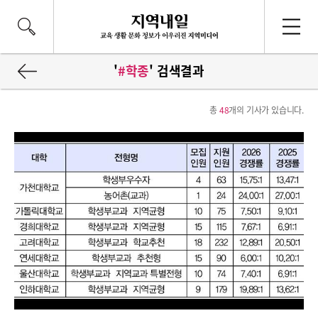
'
#학종
' 검색결과
총
48
개의 기사가 있습니다.