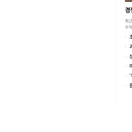
최근
수익
있다
부한
이 
설을
모여
일 
께 
경우
인 
상가
있다
된 
시설
심사
프리
거리