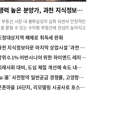
경쟁력 높은 분양가, 과천 지식정보타운 마지막 상가분양 투자자 “관심”
 부동산 시장 내 불확실성이 심화 되면서 안정적인
을 올릴 수 있는 수익형 부동산에 관심이 높아지고
. 상가시장은 지역별 양극화가 뚜렷하기 때문에 풍
조정대상지역 해제로 취득세 완화
 배후수요와 고정수요를 확보한 지역과 위치 선별
중요하다.풍부한 배후수요를 갖췄다는 것은 상업 시
과천 지식정보타운 마지막 상업시설 ‘과천 크리에이션 타워’
 중심으로 인근에 주거단지와 함께 상업 단지 등이
상위 0.1% 어반시니어 위한 하이앤드 레지던스
 있어 고정적인 수요와 더불어 유동인구를 끌어들
수 있다는 것을 뜻한다. 특히 풍부한 배후수요와 함
미래사회 대비, 도심 체질 개선에 속도 내는 서울시
탄탄한 입주민 수요층을 품은 단지 내 상업 시설의
‘뉴:홈’ 사전청약 일반공급 경쟁률, 고양창릉 84㎡ 82.4대 1로 최고
 일정 수준의 독과점 효과도 얻을 수 있어 안정적
임대수익을 기대할 수 있다.과천 지식정보타운 내
문촌마을 16단지, 리모델링 시공사로 포스코건설 선정
시설에 투자자들의 관심이 집중된 이유도 여기에
. 과천지식정보타운 내 상가들은 이미 분양을 완료
상태이며, 지식정보타운 내 5-1 블록 마지막 상업
의 분양 만을 남겨두고 있다.과천 지식정보타운 중
거리 핵심 상업 시설과천 지식산업센터는 최중심
미엄 입지를 자랑한다. 과천지식정보타운 중심사
 핵심상권에 위치하며 서초구 양재동과 판교까지