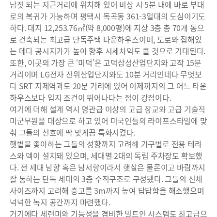
남짓 되는 지근거리에 위치해 있어 비상 시 5분 내에 바로 부대
로의 복귀가 가능하며 평택시 독곡동 361-3일대의 도심이기도
하다. 대지 12,253.76㎡(약 8,000평)에 지상 3층 총 70개 동으
로 건축되는 최고급 단독주택 타운하우스이며, 도로와 접해있
는 데다 공시지가가 높아 향후 시세차익도 클 것으로 기대된다.
또한, 이곳의 가장 큰 ‘미덕’은 고덕삼성산업단지와 고작 15분
거리이며 LG전자 진위산업단지와도 10분 거리인데다 무엇보
다 SRT 지제역과도 20분 거리에 있어 이제까지의 그 어느 타운
하우스보다 입지 조건이 뛰어나다는 점이 강점이다.
여기에 더해 설계 역시 영관급 이상의 고급 장교와 고급 기술직
미군무원을 대상으로 하고 있어 미국인들의 라이프스타일에 맞
춰 그들의 선호에 딱 맞게끔 특화시켰다.
햇볕을 좋아하는 그들의 성향까지 고려해 가구별로 전용 테라
스와 덱이 설치돼 있으며, 세대별 2대의 독립 주차장도 확보했
다. 전 세대 남향 혹은 남서향이라서 햇살은 물론이고 바람까지
잘 통하는 단독 세대의 3층 수직구조로 구성됐다. 그들의 신체
사이즈까지 고려해 층고를 3m까지 높여 답답함을 해소했으며
넉넉한 녹지 공간까지 마련했다.
거기에다 세련미와 기능성을 겸비한 빌트인 시스템도 최고급으