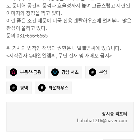
로 준비해 공간의 품격과 효율성까지 높여 고급스럽고 세련된
이미지의 정점을 찍고 있다.
이런 좋은 조건 때문에 미국 전용 렌탈하우스에 벌써부터 많은
관심이 쏠리고 있다.
문의 031-666-6565
위 기사의 법적인 책임과 권한은 내일엘엠씨에 있습니다.
<저작권자 ©내일엘엠씨, 무단 전재 및 재배포 금지>
부동산·금융
강남·서초
#
분양
#
평택
#
타운하우스
장시중 리포터
hahaha1216@naver.com