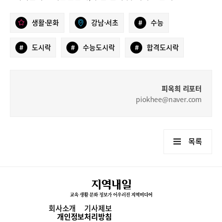
생활·문화
강남·서초
#
수능
#
도시락
#
수능도시락
#
합격도시락
피옥희 리포터
piokhee@naver.com
목록
회사소개
기사제보
개인정보처리방침