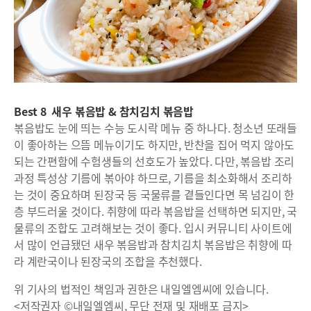
Best 8 새우 볶음밥 & 참치김치 볶음밥
볶음밥도 눈에 띄는 수능 도시락 메뉴 중 하나다. 청소년 또래들
이 좋아하는 으뜸 메뉴이기도 하지만, 반찬을 집어 먹지 않아도
되는 간편함에 수험생들의 선호도가 높았다. 다만, 볶음밥 조리
과정 특성상 기름에 볶아야 하므로, 기름을 최소화해서 조리하
는 것이 중요하며 된장국 등 국물류를 곁들인다면 목 넘김이 한
층 부드러울 것이다. 취향에 따라 볶음밥을 선택하면 되지만, 국
물류의 조합도 고려해보는 것이 좋다. 입시 커뮤니티 사이트에
서 많이 언급됐던 새우 볶음밥과 참치김치 볶음밥은 취향에 따
라 계란국이나 된장국의 조합을 추천했다.
위 기사의 법적인 책임과 권한은 내일엘엠씨에 있습니다.
<저작권자 ©내일엘엠씨, 무단 전재 및 재배포 금지>