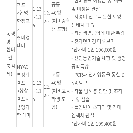
현미경을 이용한 동
식물
-
․
중등
캠프
및 미생물 관찰
1.13
명
40
현명
12.
<
지렁이 연구를 통한 토양
-
~1.1
예비중학
(
한캠프
2~
생태계 학습
5
생 포함
)
>
최신생명공학에 대한 특강
-
농생
현미경
전자현미경 다뤄보기
-
명
테마
참가비
인
원
센터
*
1
106,600
전
(
선진농업기술 체험 및 생명
-
북김
공학특강
NYAC
제
)
과 전기영동을 통한
고등
- PCR
D
특성화
명
탐구
캠프
40
1.13
NA
12.
창창
예비고등
작물 병해충 진단 및 조직
<
(
~1.1
-
2~
캠프
학생 포
배양 실습
>
5
함
돌연변이 초파리 및 거대
생명과
)
-
학 테마
염색체 관찰
참가비
인
원
*
1
109,400