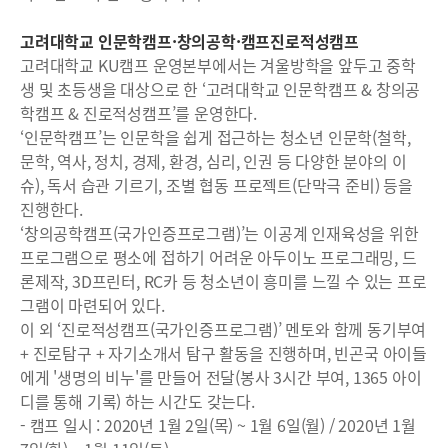
고려대학교 인문학캠프·창의공학·캠프진로적성캠프
고려대학교 KU캠프 운영본부에서는 겨울방학을 앞두고 중학
생 및 초등생을 대상으로 한 ‘고려대학교 인문학캠프 & 창의공
학캠프 & 진로적성캠프’를 운영한다.
‘인문학캠프’는 인문학을 쉽게 접근하는 청소년 인문학(철학,
문학, 역사, 정치, 경제, 환경, 심리, 인권 등 다양한 분야의 이
슈), 독서 습관 기르기, 조별 협동 프로젝트(단막극 준비) 등을
진행한다.
‘창의공학캠프(국가인증프로그램)’는 이공계 인재육성을 위한
프로그램으로 평소에 접하기 어려운 아두이노 프로그래밍, 드
론제작, 3D프린터, RC카 등 청소년이 흥미를 느낄 수 있는 프로
그램이 마련되어 있다.
이 외 ‘진로적성캠프(국가인증프로그램)’ 멘토와 함께 동기부여
+ 진로탐구 + 자기소개서 탐구 활동을 진행하며, 빈곤국 아이들
에게 '생명의 비누'를 만들어 전달(봉사 3시간 부여, 1365 아이
디를 통해 기록) 하는 시간도 갖는다.
- 캠프 일시 : 2020년 1월 2일(목) ~ 1월 6일(월) / 2020년 1월