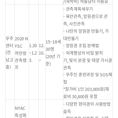
숙박비
하늘담터 이용료
/(
)
관측계획세우기
-
육안관측
망원경으로 관
-
,
측
사진관측
,
나만의 망원경 만들기
가
-
,
대만들기
우주
2020 N
세
15~18
망원경 조립 분해법
센터
1.20
12.
-
YSC
명
30
전
외계행성의 비밀 밝히
(
~1.2
16.
-
까만밤
년 기
(20
남고
기
빛의 분광 및 태양 가시광
관측캠
3.
~
,
준
)
흥
)
프
관측
우주인 훈련과정 및
체
-
SOS
험
참가비
인
원
재
*
1
203,000
(
료비
원 포함
30,800
다양한 현미경의 사용방법
-
NYAC
습득
특성화