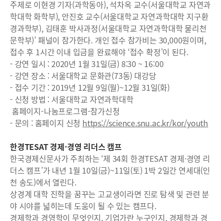
주제로 이현경 기자(과학동아), 석차옥 교수(서울대학교 자연과
학대학 화학부), 안진호 교수(서울대학교 자연과학대학 지구환
경과학부), 김태훈 박사과정(서울대학교 자연과학대학 물리천
문학부)’ 패널이 참가한다. 개인 접수 참가비는 30,000원이며,
접수 후 1시간 이내 입금을 완료해야 ‘접수 확정’이 된다.
- 강연 일시 : 2020년 1월 31일(금) 8:30 ~ 16:00
- 강연 장소 : 서울대학교 문화관(73동) 대강당
- 접수 기간 : 2019년 12월 9일(월)~12월 31일(화)
- 신청 방법 : 서울대학교 자연과학대학
홈페이지-나눔프로그램-참가신청
- 문의 : 홈페이지 신청
https://science.snu.ac.kr/kor/youth
한경TESAT 경제·경영 리더스 캠프
한국경제신문사가 주최하는 ‘제 34회 한경TESAT 경제·경영 리
더스 캠프’가 내년 1월 10일(금)~11일(토) 1박 2일간 연세대(인
천 송도)에서 열린다.
상경계 대학 진학을 꿈꾸는 고교생이라면 진로 탐색 및 관련 분
야 시야를 넓히는데 도움이 될 수 있는 캠프다.
경제학과 경영학이 무엇인지, 기업가란 누구인지, 경제학과 경