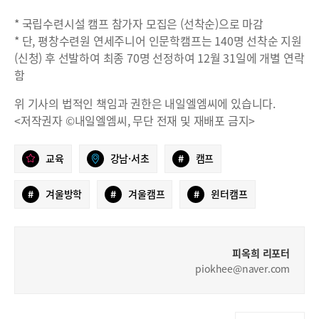
* 국립수련시설 캠프 참가자 모집은 (선착순)으로 마감
* 단, 평창수련원 연세주니어 인문학캠프는 140명 선착순 지원
(신청) 후 선발하여 최종 70명 선정하여 12월 31일에 개별 연락
함
위 기사의 법적인 책임과 권한은 내일엘엠씨에 있습니다.
<저작권자 ©내일엘엠씨, 무단 전재 및 재배포 금지>
교육
강남·서초
#
캠프
#
겨울방학
#
겨울캠프
#
윈터캠프
피옥희 리포터
piokhee@naver.com