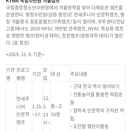
KYWA 국립수련원 겨울캠프
국립중앙청소년수련원에서 겨울방학을 맞아 다채로운 캠프를
운영한다. 평창수련원(강원 평창)은 연세주니어 인문학캠프, 평
창 겨울왕국 꽁꽁꽁캠프(가족캠프) 등이 열리며, 우주센터(전남
고흥)에서는 2020 NYSC 까만밤 관측캠프, NYAC 특성화 캠프
로 현명한 캠프(현미경 테마), 창창캠프(생명과학 테마)가 열린
다. (표 참조)
<2019. 12. 4. 기준>
기관
프로그
모
기간
대 상
주요내용
명
램명
집
근대 한국 역사 알아보기
-
전통놀이를 활용한 독립운
-
12.
연세주
동
중
고
2.
1.15.
~
니어
철학과 인문학의 가치관 적
-
명
인문학
13
~17.
70
립
캠프
시
~
도전형 챌린지활동
-