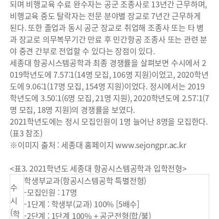
되며 비행교육 수료 완수자는 공군 조종사로 13년간 근무하며,
비행교육 중도 탈락자는 전문 분야별 장교로 7년간 근무하게
된다. 또한 졸업과 동시 공군 장교로 취업해 조종사 또는 타 병
과 장교로 의무복무기간 만료 후 민간항공 조종사 또는 관련 분
야 중견 간부로 전업할 수 있다는 장점이 있다.
세종대 항공시스템공학과 최종 경쟁률을 살펴보면 수시에서 2
019학년도에 7.57:1(14명 모집, 106명 지원)이었고, 2020학년
도에 9.06:1(17명 모집, 154명 지원)이었다. 정시에서는 2019
학년도에 3.50:1(6명 모집, 21명 지원), 2020학년도에 2.57:1(7
명 모집, 18명 지원)의 경쟁률을 보였다.
2021학년도에는 정시 모집인원이 1명 늘어난 8명을 모집한다.
(표3 참조)
※이미지 출처 : 세종대 홈페이지 www.sejongpr.ac.kr
<표3. 2021학년도 세종대 항공시스템공학과 입학전형>
학생부교과(항공시스템공학 특별전형)
수
-모집인원 : 17명
시
-1단계 : 학생부(교과) 100% [5배수]
(
학
-2단계 : 1단계 100% + 공군전형(합/불)