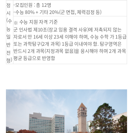
-모집인원 : 총 12명
정
-수능 80% + 기타 20%(군 면접, 체력검정 등)
시
(
수
수능 지원 자격 기준
※
능
군 인사법 제10조(장교 임용 결격 사유)에 저촉되지 않는
일
자로서 만 16세 이상 23세 이해야 하며, 수능 수학 가 1등급
또는 과학탐구(2개 과목) 1등급 이내여야 함. 탐구영역은
반
반드시 2개 과목(지정과목 없음)을 응시해야 하며 2개 과목
전
평균 등급으로 반영함
)
형