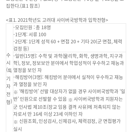
집한다.(표1 참조)
<표1. 2021학년도 고려대 사이버국방학과 입학전형>
-모집인원 : 총 18명
-1단계: 서류 100
-2단계: 1단계 성적 60 + 면접 20 + 기타 20(군 면접, 체력
검정 등)
수
-일반(15명): 수학 및 과학(물리학, 화학, 생명과학, 지구과
시
학), 정보, 정보보안 분야에서 학업성적이 우수하고 재능과
(
열정을 보인 자
특
-해킹방어(3명): 해킹방어 분야에서 실적이 우수하고 재능
기
과 열정을 보인 자
자
‘해킹방어’ 선발 대상자가 없을 경우 사이버국방학과 ‘일
※
전
반’ 인원으로 선발할 수 있음
사이버국방학과 지원자는
※
)
형
군 인사법 제10조(장교 임용 결격 사유)에 저촉되지 않는
자로서 만 16세 이상 23세 이하인 자
신원조회, 인성검사, 신체검사, 체력검정, 군 면접평가
※
실시