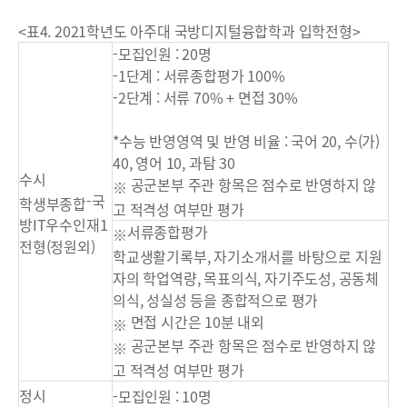
<표4. 2021학년도 아주대 국방디지털융합학과 입학전형>
-모집인원 : 20명
-1단계 : 서류종합평가 100%
-2단계 : 서류 70% + 면접 30%
*수능 반영영역 및 반영 비율 : 국어 20, 수(가)
40, 영어 10, 과탐 30
수시
공군본부 주관 항목은 점수로 반영하지 않
※
-국
학생부종합
고 적격성 여부만 평가
방IT우수인재1
서류종합평가
※
전형(정원외)
학교생활기록부, 자기소개서를 바탕으로 지원
자의 학업역량, 목표의식, 자기주도성, 공동체
의식, 성실성 등을 종합적으로 평가
면접 시간은 10분 내외
※
공군본부 주관 항목은 점수로 반영하지 않
※
고 적격성 여부만 평가
정시
-모집인원 : 10명