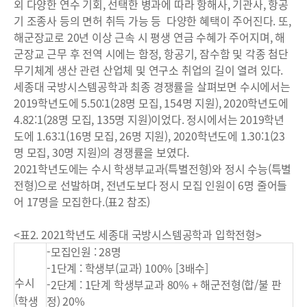
외 다양한 연수 기회, 선택한 병과에 따라 항해사, 기관사, 항공
기 조종사 등의 면허 취득 가능 등 다양한 혜택이 주어진다. 또,
해군장교로 20년 이상 근속 시 평생 연금 수혜가 주어지며, 해
군장교 근무 후 전역 시에는 함정, 항공기, 잠수함 및 각종 첨단
무기체계 생산 관련 산업체 및 연구소 취업의 길이 열려 있다.
세종대 국방시스템공학과 최종 경쟁률을 살펴보면 수시에서는
2019학년도에 5.50:1(28명 모집, 154명 지원), 2020학년도에
4.82:1(28명 모집, 135명 지원)이었다. 정시에서는 2019학년
도에 1.63:1(16명 모집, 26명 지원), 2020학년도에 1.30:1(23
명 모집, 30명 지원)의 경쟁률을 보였다.
2021학년도에는 수시 학생부교과(특별전형)와 정시 수능(특별
전형)으로 선발하며, 전년도보다 정시 모집 인원이 6명 줄어들
어 17명을 모집한다.(표2 참조)
<표2. 2021학년도 세종대 국방시스템공학과 입학전형>
-모집인원 : 28명
-1단계 : 학생부(교과) 100% [3배수]
수시
-2단계 : 1단계 학생부교과 80% + 해군전형(합/불 판
(
학생
정) 20%