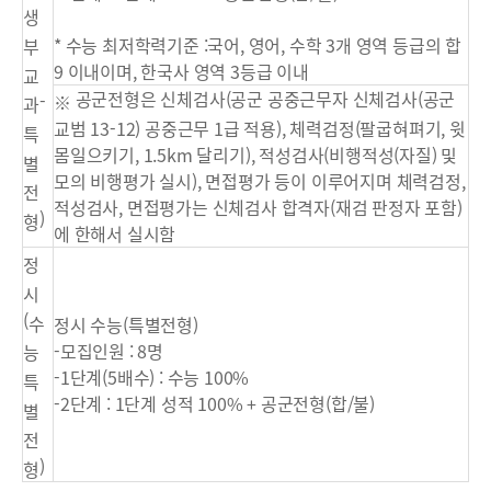
생
* 수능 최저학력기준 :국어, 영어, 수학 3개 영역 등급의 합
부
9 이내이며, 한국사 영역 3등급 이내
교
공군전형은 신체검사(공군 공중근무자 신체검사(공군
-
※
과
교범 13-12) 공중근무 1급 적용), 체력검정(팔굽혀펴기, 윗
특
몸일으키기, 1.5km 달리기), 적성검사(비행적성(자질) 및
별
모의 비행평가 실시), 면접평가 등이 이루어지며 체력검정,
전
적성검사, 면접평가는 신체검사 합격자(재검 판정자 포함)
)
형
에 한해서 실시함
정
시
(
수
정시 수능(특별전형)
-모집인원 : 8명
능
-1단계(5배수) : 수능 100%
특
-2단계 : 1단계 성적 100% + 공군전형(합/불)
별
전
)
형