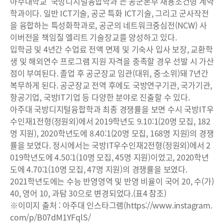
아주대학교 ‘국방디지털융합학과’는 공군본부 채용조건형 계약
학과이다. 일반 ICT기술, 공군 특화 ICT기술, 그리고 군사작전
을 융합하는 특성화학과로, 공군의 네트워크중심전(NCW) 사
이버전을 책임질 엘리트 기술장교를 양성하고 있다.
입학금 및 4년간 수업료 전액 면제 및 기숙사 입사 보장, 교환학
생 및 해외연수 프로그램 지원 자격을 충족할 경우 선발 시 가산
점이 부여된다. 졸업 후 공군장교 임관(대위, 중·소위)돼 7년간
복무하게 된다. 공군장교 전역 후에도 국방연구기관, 국가기관,
항공기업, 국방IT기업 등 다양한 분야로 진출할 수 있다.
아주대 국방디지털융합학과 최종 경쟁률을 보면 수시 국방IT우
수인재1전형(정원외)에서 2019학년도 9.10:1(20명 모집, 182
명 지원), 2020학년도에 8.40:1(20명 모집, 168명 지원)의 경쟁
률을 보였다. 정시에서는 국방IT우수인재2전형(정원외)에서 2
019학년도에 4.50:1(10명 모집, 45명 지원)이었고, 2020학년
도에 4.70:1(10명 모집, 47명 지원)의 경쟁률을 보였다.
2021학년도에는 수능 반영영역 및 반영 비율이 국어 20, 수(가)
40, 영어 10, 과탐 30으로 변경되었다.(표4 참조)
※이미지 출처 : 아주대 인스타그램(https://www.instagram.
com/p/B07dM1YFqlS/