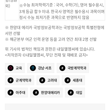
수능 최저학력기준 : 국어, 수학(가), 영어 필수응시,
※
외)
3개 등급 합 9 이내. 한국사 영역은 필수응시 과목이며
정시 수능 최저기준 과목으로 반영하지 않음
※ 한양대 에리카 국방정보공학과는 국방정보공학 특별전형에
서만 선발
※ 해군본부 여군 인력 운영 등을 고려 연간 최대 2명 선발
위 기사의 법적인 책임과 권한은 내일엘엠씨에 있습니다.
<저작권자 ©내일엘엠씨, 무단 전재 및 재배포 금지>
교육
강남·서초
#
국방계약학과
#
군계약학과
#
고려대
#
세종대
#
아주대
#
한양대에리카
#
대입