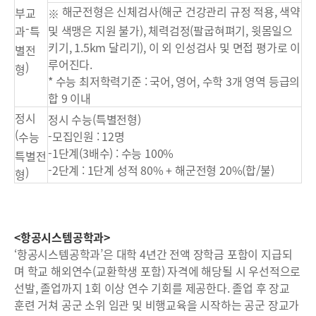
해군전형은 신체검사(해군 건강관리 규정 적용, 색약
부교
※
-
및 색맹은 지원 불가), 체력검정(팔굽혀펴기, 윗몸일으
과
특
키기, 1.5km 달리기), 이 외 인성검사 및 면접 평가로 이
별전
루어진다.
)
형
* 수능 최저학력기준 : 국어, 영어, 수학 3개 영역 등급의
합 9 이내
정시
정시 수능(특별전형)
(
-모집인원 : 12명
수능
-1단계(3배수) : 수능 100%
특별전
-2단계 : 1단계 성적 80% + 해군전형 20%(합/불)
)
형
<항공시스템공학과>
‘항공시스템공학과’은 대학 4년간 전액 장학금 포함이 지급되
며 학교 해외연수(교환학생 포함) 자격에 해당될 시 우선적으로
선발, 졸업까지 1회 이상 연수 기회를 제공한다. 졸업 후 장교
훈련 거쳐 공군 소위 임관 및 비행교육을 시작하는 공군 장교가